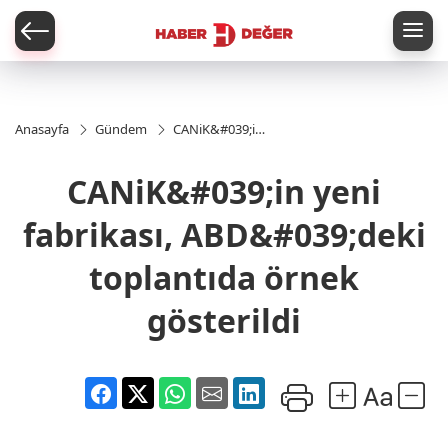
er
Anasayfa
Gündem
CANiK&#039;in
yeni fabrikası,
ABD&#039;deki
CANiK&#039;in yeni
toplantıda
örnek
gösterildi
fabrikası, ABD&#039;deki
toplantıda örnek
gösterildi