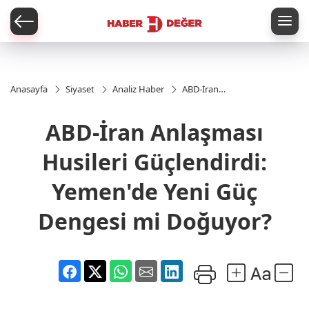
er
Anasayfa
Siyaset
Analiz Haber
ABD-İran
Anlaşması
Husileri
ABD-İran Anlaşması
Güçlendirdi:
Yemen'de
Yeni Güç
Husileri Güçlendirdi:
Dengesi mi
Doğuyor?
Yemen'de Yeni Güç
Dengesi mi Doğuyor?