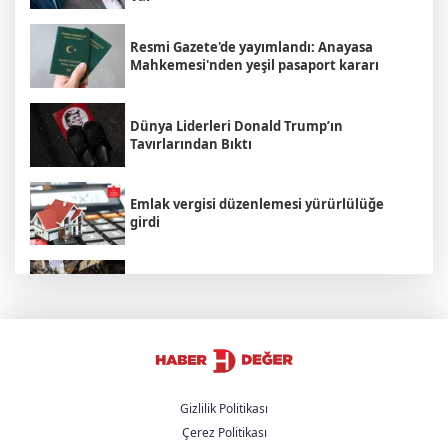
Resmi Gazete'de yayımlandı: Anayasa
Mahkemesi'nden yeşil pasaport kararı
Dünya Liderleri Donald Trump’ın
Tavırlarından Bıktı
Emlak vergisi düzenlemesi yürürlülüğe
girdi
İsrail Seçimleri Hakkında Bilmeniz Gereken
5 Şey
Cumhurbaşkanı Erdoğan suç duyurusunda
bulundu
Gizlilik Politikası
Çerez Politikası
Hamamböceği Partisi Zaferi: Hindistan'da