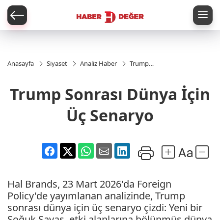
er
Anasayfa
Siyaset
Analiz Haber
Trump
Sonrası
Dünya
Trump Sonrası Dünya İçin
İçin Üç
Senaryo
Üç Senaryo
Hal Brands, 23 Mart 2026'da Foreign
Policy'de yayımlanan analizinde, Trump
sonrası dünya için üç senaryo çizdi: Yeni bir
Soğuk Savaş, etki alanlarına bölünmüş dünya