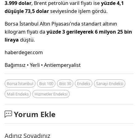
3.999 dolar
, Brent petrolün varil fiyatı ise
yüzde 4,1
düşüşle 73,5 dolar
seviyesinde işlem gördü.
Borsa İstanbul Altın Piyasası'nda standart altının
kilogram fiyatı da
yüzde 3 gerileyerek 6 milyon 25 bin
liraya
düştü.
haberdeger.com
Bağımsız • Yerli • Antiemperyalist
Borsa İstanbul
Bist 100
Bist 30
Endeks
Sanayi Endeksi
Mali Endeks
Hizmetler Endeksi
Yorum Ekle
Adınız Soyadınız