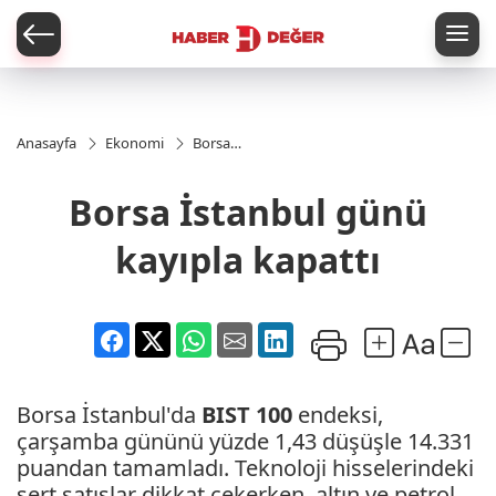
er
Anasayfa
Ekonomi
Borsa
İstanbul
günü
Borsa İstanbul günü
kayıpla
kapattı
kayıpla kapattı
Borsa İstanbul'da
BIST 100
endeksi,
çarşamba gününü yüzde 1,43 düşüşle 14.331
puandan tamamladı. Teknoloji hisselerindeki
sert satışlar dikkat çekerken, altın ve petrol