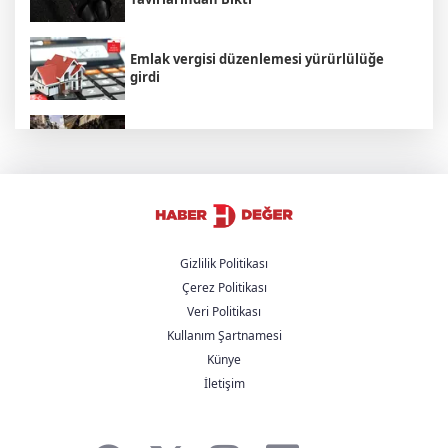
Emlak vergisi düzenlemesi yürürlülüğe
girdi
İsrail Seçimleri Hakkında Bilmeniz Gereken
5 Şey
Cumhurbaşkanı Erdoğan suç duyurusunda
bulundu
Gizlilik Politikası
Çerez Politikası
Hamamböceği Partisi Zaferi: Hindistan'da
Veri Politikası
Bir Hakaret Nasıl Siyasi İsyana Dönüştü?
Kullanım Şartnamesi
Künye
Bakan Yumaklı Rumen mevkidaşı ile
İletişim
görüştü