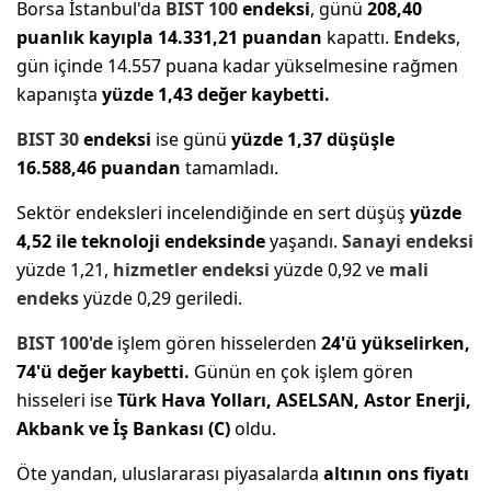
Borsa İstanbul'da
BIST 100
endeksi
, günü
208,40
puanlık kayıpla 14.331,21 puandan
kapattı.
Endeks
,
gün içinde 14.557 puana kadar yükselmesine rağmen
kapanışta
yüzde 1,43 değer kaybetti.
BIST 30
endeksi
ise günü
yüzde 1,37 düşüşle
16.588,46 puandan
tamamladı.
Sektör endeksleri incelendiğinde en sert düşüş
yüzde
4,52 ile teknoloji endeksinde
yaşandı.
Sanayi endeksi
yüzde 1,21,
hizmetler endeksi
yüzde 0,92 ve
mali
endeks
yüzde 0,29 geriledi.
BIST 100'de
işlem gören hisselerden
24'ü yükselirken,
74'ü değer kaybetti.
Günün en çok işlem gören
hisseleri ise
Türk Hava Yolları, ASELSAN, Astor Enerji,
Akbank ve İş Bankası (C)
oldu.
Öte yandan, uluslararası piyasalarda
altının ons fiyatı