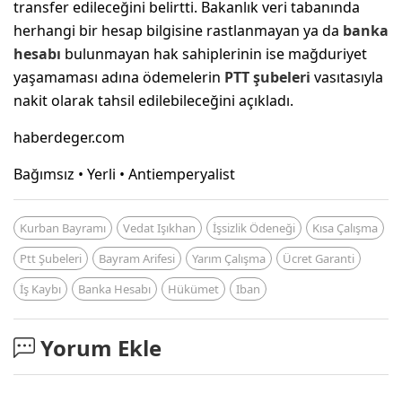
transfer edileceğini belirtti. Bakanlık veri tabanında
herhangi bir hesap bilgisine rastlanmayan ya da
banka
hesabı
bulunmayan hak sahiplerinin ise mağduriyet
yaşamaması adına ödemelerin
PTT şubeleri
vasıtasıyla
nakit olarak tahsil edilebileceğini açıkladı.
haberdeger.com
Bağımsız • Yerli • Antiemperyalist
Kurban Bayramı
Vedat Işıkhan
İşsizlik Ödeneği
Kısa Çalışma
Ptt Şubeleri
Bayram Arifesi
Yarım Çalışma
Ücret Garanti
İş Kaybı
Banka Hesabı
Hükümet
Iban
Yorum Ekle