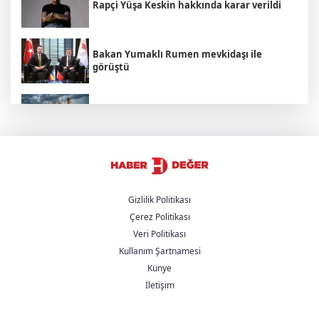
Rapçi Yüşa Keskin hakkında karar verildi
Bakan Yumaklı Rumen mevkidaşı ile
görüştü
Hamamböceği Partisi Zaferi: Hindistan'da
Bir Hakaret Nasıl Siyasi İsyana Dönüştü?
Cumhurbaşkanı Yardımcısı Yılmaz'dan
'Çerçeve Yasa' açıklaması
Gizlilik Politikası
Çerez Politikası
İçişleri Bakanı Mustafa Çiftçi: "Terörsüz
Veri Politikası
Türkiye hedefinden dönüş yoktur"
Kullanım Şartnamesi
Künye
MHP Genel Başkan Yardımcısı'ndan
'Çerçeve Yasa' açıklaması: Önümüzdeki
İletişim
hafta Meclis'ten geçiyor