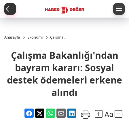
er
Anasayfa
Ekonomi
Çalışma
Bakanlığı'ndan
bayram kararı:
Çalışma Bakanlığı'ndan
Sosyal destek
ödemeleri
erkene alındı
bayram kararı: Sosyal
destek ödemeleri erkene
alındı