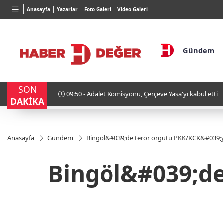
BGN
VND
Anasayfa
Yazarlar
Foto Galeri
Video Galeri
%0,90
27,9743
%-0,22
0,0018
%0,32
Gündem
SON
ında
09:50 - Adalet Komisyonu, Çerçeve Yasa'yı kabul etti
DAKİKA
Anasayfa
Gündem
Bingöl&#039;de terör örgütü PKK/KCK&#039;ya
Bingöl&#039;de