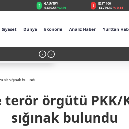
GAU/TRY
BIST 100
6.660,55
%2,59
13.779,39
%-0,14
Siyaset
Dünya
Ekonomi
Analiz Haber
Yurttan Hab
22:13 - Özgürlük ve Adalet Mücadelesini
‹
›
Kimdir?
 ait sığınak bulundu
 terör örgütü PKK/
sığınak bulundu