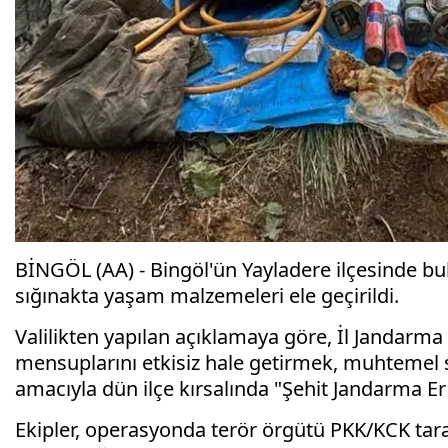
BİNGÖL (AA) - Bingöl'ün Yayladere ilçesinde bu
sığınakta yaşam malzemeleri ele geçirildi.
Valilikten yapılan açıklamaya göre, İl Jandarma
mensuplarını etkisiz hale getirmek, muhtemel s
amacıyla dün ilçe kırsalında "Şehit Jandarma E
Ekipler, operasyonda terör örgütü PKK/KCK taraf