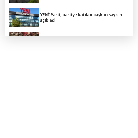
YENİ Parti, partiye katılan başkan sayısını
açıkladı
Avustralya harekete geçti: Kuş gribi geri mi
dönüyor?
Trump'tan İran açıklaması: "Savaş çok
yakında bitecek"
Avcılar Belediyesi soruşturmasında 12
şüpheli adliyede
Karadeniz'de Türk gemisi hedef alındı