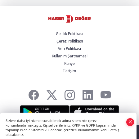
görüştü
YENİ Parti, partiye katılan başkan sayısını
açıkladı
Gizlilik Politikası
Çerez Politikası
Trump'tan İran açıklaması: "Savaş çok
Veri Politikası
yakında bitecek"
Kullanım Şartnamesi
Künye
Avcılar Belediyesi soruşturmasında 12
İletişim
şüpheli adliyede
Sizlere daha iyi hizmet sunabilmek adına sitemizde çerez
konumlandırmaktayız. Kişisel verileriniz, KVKK ve GDPR kapsamında
HABER YAZILIMI
ve TURKTICARET.NET projesidir Copyright© 2006-2026
toplanıp işlenir. Sitemizi kullanarak, çerezleri kullanmamızı kabul etmiş
olacaksınız.
Tüm hakları saklıdır.