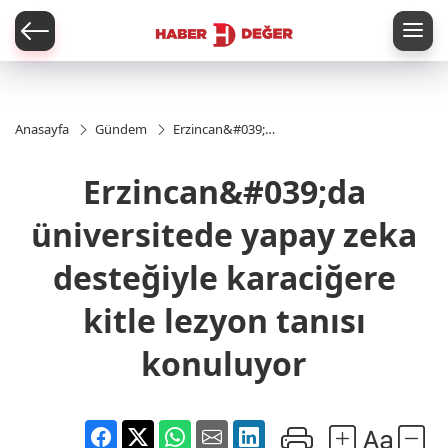
er
Anasayfa
Gündem
Erzincan&#039;da
üniversitede
yapay zeka
Erzincan&#039;da
desteğiyle
karaciğere kitle
lezyon tanısı
üniversitede yapay zeka
konuluyor
desteğiyle karaciğere
kitle lezyon tanısı
konuluyor