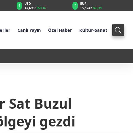
USD
EUR
47,6953
%0,16
55,1742
%0,31
erler
Canlı Yayın
Özel Haber
Kültür-Sanat
 Ağustos'a kadar süre verildi
15:55 - Burdur ve Salda göller
 Sat Buzul
lgeyi gezdi