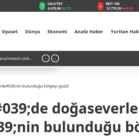
GAU/TRY
BIST 100
%0,35
6.670,96
%2,75
13.779,39
%-0,14
Siyaset
Dünya
Ekonomi
Analiz Haber
Yurttan Hab
savunmasını otel
16:08 - İspanya'dan İtalya'ya ültimatom: 9
‹
›
eri&#039;nin bulunduğu bölgeyi gezdi
039;de doğaseverler
39;nin bulunduğu bö