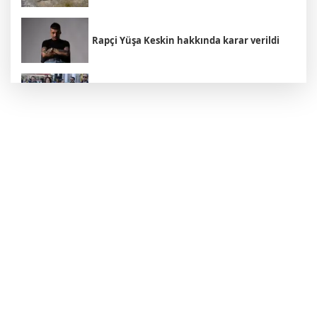
Rapçi Yüşa Keskin hakkında karar verildi
Kuşadası Belediyesi'ne 3. dalga
operasyonu: 15 kişi gözaltında
YENİ Parti, partiye katılan başkan sayısını
açıkladı
Avcılar Belediyesi soruşturmasında 12
şüpheli adliyede
Trump'tan İran açıklaması: "Savaş çok
yakında bitecek"