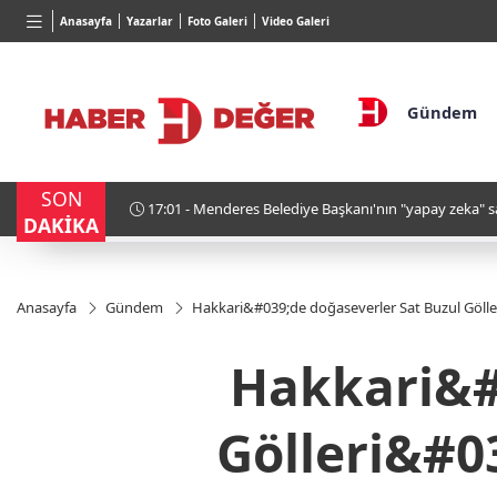
TND
BGN
VND
Anasayfa
Yazarlar
Foto Galeri
Video Galeri
16,2395
%-0,01
27,9743
%-0,22
0,0018
Gündem
SON
or
17:01 - Menderes Belediye Başkanı'nın "yapay zeka" 
DAKİKA
kayıtları yaktı
Anasayfa
Gündem
Hakkari&#039;de doğaseverler Sat Buzul Göll
Hakkari&#
Gölleri&#0