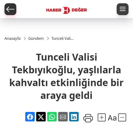
er
Anasayfa
Gündem
Tunceli Valisi
Tekbıyıkoğlu,
yaşlılarla
Tunceli Valisi
kahvaltı
etkinliğinde
bir araya
Tekbıyıkoğlu, yaşlılarla
geldi
kahvaltı etkinliğinde bir
araya geldi