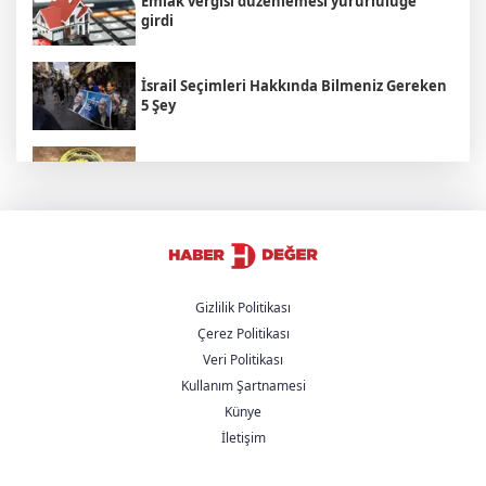
Emlak vergisi düzenlemesi yürürlülüğe
girdi
İsrail Seçimleri Hakkında Bilmeniz Gereken
5 Şey
Cumhurbaşkanı Erdoğan suç duyurusunda
bulundu
Hamamböceği Partisi Zaferi: Hindistan'da
Bir Hakaret Nasıl Siyasi İsyana Dönüştü?
Gizlilik Politikası
Çerez Politikası
Cumhurbaşkanı Yardımcısı Yılmaz'dan
Veri Politikası
'Çerçeve Yasa' açıklaması
Kullanım Şartnamesi
Künye
AK Parti, Üsküdar Belediye seçimlerine
İletişim
itiraz edecek