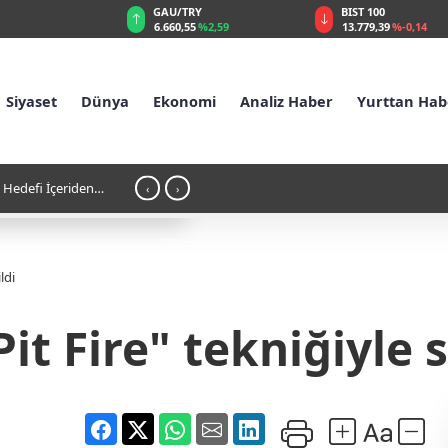
GAU/TRY
BIST 100
USD
6.660,55
%2,59
13.779,39
%-0,14
47,6
Siyaset
Dünya
Ekonomi
Analiz Haber
Yurttan Hab
ekke Paktı' açıklaması: "NATO'ya
13:52 - Mekke Savunma Anlaşma
‹
›
ldi
t Fire" tekniğiyle s