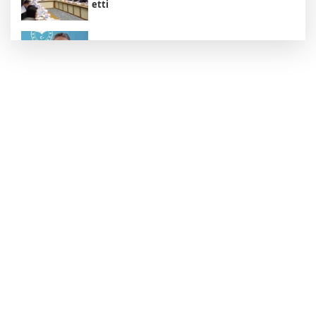
etti
Bakan Yumaklı açıkladı: Çiftçilere 688
milyon liralık destek
İspanya'dan İtalya'ya ültimatom: 9
Ağustos'a kadar süre verildi
Menderes Belediye Başkanı'nın "yapay
zeka" savunmasını otel kayıtları yaktı
İran Cumhurbaşkanı Pezeşkiyan: "Neden
sürekli 'savaşalım' demek zorundayız?"