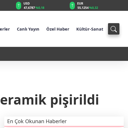
EUR
GBP
787
%0,18
55,1254
%0,32
64,3468
%0,38
erler
Canlı Yayın
Özel Haber
Kültür-Sanat
sı Türkiyeyi ve Bölgeyi Nasıl Etkileyecek?
11:52 - TBMM "Okul
seferberliği
eramik pişirildi
En Çok Okunan Haberler