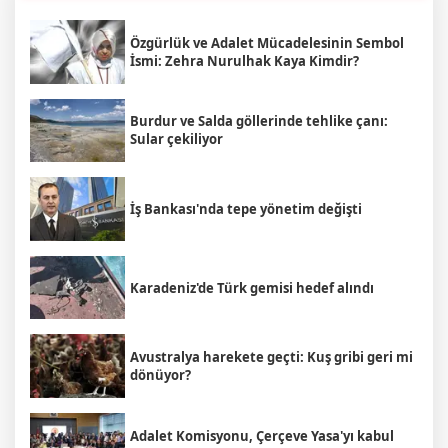
Özgürlük ve Adalet Mücadelesinin Sembol
İsmi: Zehra Nurulhak Kaya Kimdir?
Burdur ve Salda göllerinde tehlike çanı:
Sular çekiliyor
İş Bankası'nda tepe yönetim değişti
Karadeniz'de Türk gemisi hedef alındı
Avustralya harekete geçti: Kuş gribi geri mi
dönüyor?
Adalet Komisyonu, Çerçeve Yasa'yı kabul