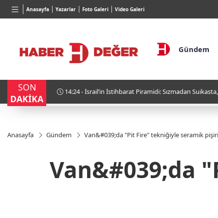
BGN
VND
Anasayfa
Yazarlar
Foto Galeri
Video Galeri
0
27,9743
%-0,22
0,0018
%0,32
Gündem
SON
 Hedefi İçeriden
13:40 - Cumhurbaşkanı Yardımcısı'ndan 'M
DAKİKA
alternatif değil"
Anasayfa
Gündem
Van&#039;da "Pit Fire" tekniğiyle seramik pişiri
Van&#039;da "Pi