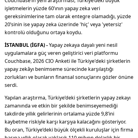
Couchbase’in yeni araştırması, Türkiye’deki büyük
işletmelerin yüzde 60’ının yapay zeka veri
gereksinimlerine tam olarak entegre olamadığı, yüzde
20’sinin ise yapay zeka üzerinde 'hiç' veya 'yetersiz'
kontrolü olduğunu ortaya koydu.
İSTANBUL (İGFA) -
Yapay zekaya dayalı yeni nesil
uygulamalara güç veren geliştirici veri platformu
Couchbase, 2026 CIO Anketi ile Türkiye'deki şirketlerin
yapay zekâyı benimseme sürecinde karşılaştığı
zorlukları ve bunların finansal sonuçlarını gözler önüne
serdi.
Yapılan araştırma, Türkiye’deki şirketlerin yapay zekayı
zamanında ve etkin bir şekilde benimseyemediği
takdirde yıllık gelirlerinin ortalama yüzde 9,8’ini
kaybetme riskiyle karşı karşıya kalacağını gösteriyor.
Bu oran, Türkiye’deki büyük ölçekli kuruluşlar için firma
başına yıllık olarak yaklaşık 110 milyon dolarlık bir