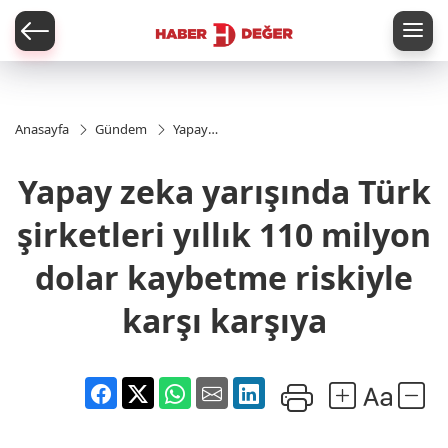
er
Anasayfa
Gündem
Yapay
zeka
yarışında
Yapay zeka yarışında Türk
Türk
şirketleri
yıllık 110
şirketleri yıllık 110 milyon
milyon
dolar
dolar kaybetme riskiyle
kaybetme
riskiyle
karşı karşıya
karşı
karşıya