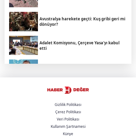
Avustralya harekete geçti: Kuş gribi geri mi
dönüyor?
Adalet Komisyonu, Çerçeve Yasa'yı kabul
etti
Bakan Yumaklı açıkladı: Çiftçilere 688
milyon liralık destek
İspanya'dan İtalya'ya ültimatom: 9
Ağustos'a kadar süre verildi
Gizlilik Politikası
Çerez Politikası
Menderes Belediye Başkanı'nın "yapay
Veri Politikası
zeka" savunmasını otel kayıtları yaktı
Kullanım Şartnamesi
Künye