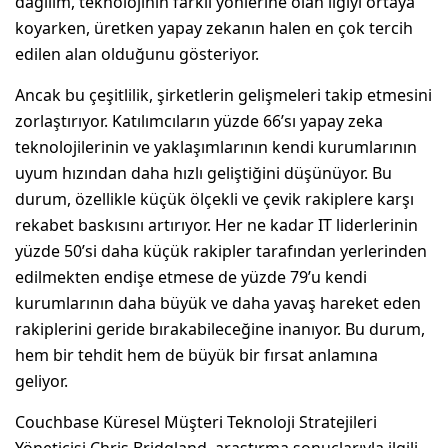
dağılım, teknolojinin farklı yönlerine olan ilgiyi ortaya
koyarken, üretken yapay zekanın halen en çok tercih
edilen alan olduğunu gösteriyor.
Ancak bu çeşitlilik, şirketlerin gelişmeleri takip etmesini
zorlaştırıyor. Katılımcıların yüzde 66’sı yapay zeka
teknolojilerinin ve yaklaşımlarının kendi kurumlarının
uyum hızından daha hızlı geliştiğini düşünüyor. Bu
durum, özellikle küçük ölçekli ve çevik rakiplere karşı
rekabet baskısını artırıyor. Her ne kadar IT liderlerinin
yüzde 50’si daha küçük rakipler tarafından yerlerinden
edilmekten endişe etmese de yüzde 79’u kendi
kurumlarının daha büyük ve daha yavaş hareket eden
rakiplerini geride bırakabileceğine inanıyor. Bu durum,
hem bir tehdit hem de büyük bir fırsat anlamına
geliyor.
Couchbase Küresel Müşteri Teknoloji Stratejileri
Yöneticisi Chris Bridgland, araştırma sonuçlarıyla ilgili