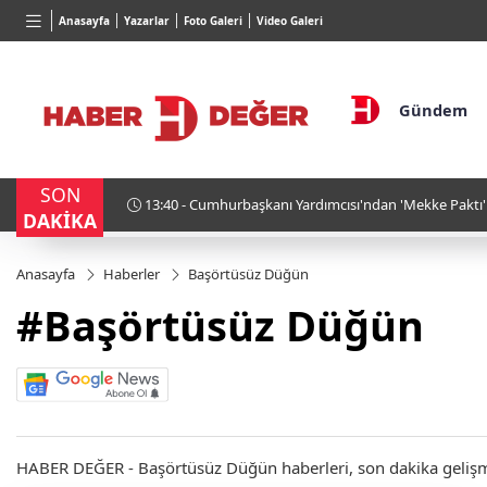
TND
BGN
VND
Anasayfa
Yazarlar
Foto Galeri
Video Galeri
16,3788
%0,90
27,9743
%-0,22
0,0018
Gündem
SON
tı
13:40 - Cumhurbaşkanı Yardımcısı'ndan 'Mekke Paktı'
DAKİKA
alternatif değil"
Anasayfa
Haberler
Başörtüsüz Düğün
#Başörtüsüz Düğün
HABER DEĞER - Başörtüsüz Düğün haberleri, son dakika gelişmele