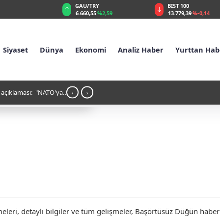
GAU/TRY
BIST 100
%0,32
6.660,55
%2,59
13.779,39
%-0,14
Siyaset
Dünya
Ekonomi
Analiz Haber
Yurttan Hab
 açıklaması: "NATO'ya
13:52 - Mekke Savunma Anlaşması Türkiyey
‹
›
ri, detaylı bilgiler ve tüm gelişmeler, Başörtüsüz Düğün haber sa