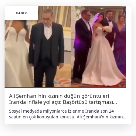
HABER
Ali Şemhani’nin kızının düğün görüntüleri
İran’da infiale yol açtı: Başörtüsü tartışması
büyüyor
Sosyal medyada milyonlarca izlenme İran’da son 24
saatin en çok konuşulan konusu, Ali Şemhani’nin kızının
düğününe ait olduğu öne sürülen videolar oldu.
Görüntülerde, Şemhani’nin kızını salona elinden tutarak
götürdüğü, gelinin modern tarzda tasarlanmış gelinlik