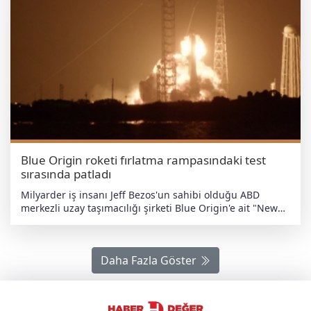
Blue Origin roketi fırlatma rampasındaki test
sırasında patladı
Milyarder iş insanı Jeff Bezos'un sahibi olduğu ABD
merkezli uzay taşımacılığı şirketi Blue Origin'e ait "New
Glenn" roketinin motor testi esnasında şiddetli bir
patlama yaşandı. Patlama çevrede paniğe yol açtı
ABD'nin Florida eyaletinde yer alan Cape Canaveral Uzay
Daha Fazla Göster
Kuvvetleri İstasyonu'ndaki fırlatma rampasında, gece
saatlerinde gerçekleştirilen test sırasında henüz
belirlenemeyen bir nedenle patlama meydana geldi.
Yaşanan şiddetli patlama herhangi bir can kaybına veya