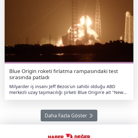
Blue Origin roketi fırlatma rampasındaki test
sırasında patladı
Milyarder iş insanı Jeff Bezos'un sahibi olduğu ABD
merkezli uzay taşımacılığı şirketi Blue Origin'e ait "New
Glenn" roketinin motor testi esnasında şiddetli bir
patlama yaşandı. Patlama çevrede paniğe yol açtı
ABD'nin Florida eyaletinde yer alan Cape Canaveral Uzay
Daha Fazla Göster
Kuvvetleri İstasyonu'ndaki fırlatma rampasında, gece
saatlerinde gerçekleştirilen test sırasında henüz
belirlenemeyen bir nedenle patlama meydana geldi.
Yaşanan şiddetli patlama herhangi bir can kaybına veya