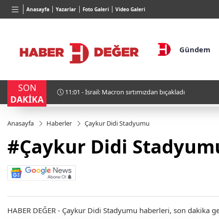
TND
BGN
VND
Anasayfa
Yazarlar
Foto Galeri
Video Galeri
16,3788
%0,90
27,9743
%-0,22
0,0018
Gündem
SON
11:01 - İsrail: Macron sırtımızdan bıçakladı
DAKİKA
Anasayfa
Haberler
Çaykur Didi Stadyumu
#Çaykur Didi Stadyum
HABER DEĞER - Çaykur Didi Stadyumu haberleri, son dakika geliş