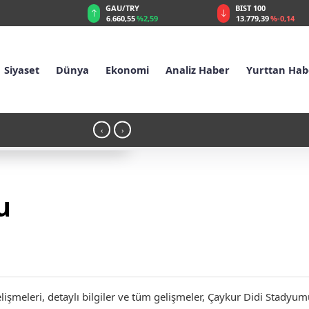
GAU/TRY
BIST 100
%0,32
6.660,55
%2,59
13.779,39
%-0,14
Siyaset
Dünya
Ekonomi
Analiz Haber
Yurttan Hab
10:56 - İsrail’in İran planı ortaya çıktı: 
‹
›
u
meleri, detaylı bilgiler ve tüm gelişmeler, Çaykur Didi Stadyumu 