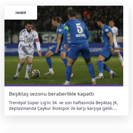
HABER
Beşiktaş sezonu beraberlikle kapattı
Trendyol Süper Lig’in 34. ve son haftasında Beşiktaş JK,
deplasmanda Çaykur Rizespor ile karşı karşıya geldi.
Çaykur Didi Stadyumu’nda oynanan mücadele 2-2
eşitlikle sona erdi. Ev sahibi ekip, 18 ve 32. dakikalarda Ali
Sowe’un attığı gollerle ilk yarıyı 2-0 önde kapattı. İkinci
yarıda oyuna ağırlığını koyan Beşiktaş, 55. dakikada Jota