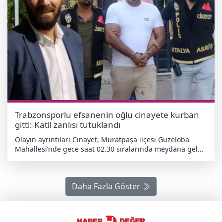
Trabzonsporlu efsanenin oğlu cinayete kurban
gitti: Katil zanlısı tutuklandı
Olayın ayrıntıları Cinayet, Muratpaşa ilçesi Güzeloba
Mahallesi’nde gece saat 02.30 sıralarında meydana geldi.
Ceyhun Bulut, kız arkadaşıyla birlikte Haluk Altın’a ait
restorana gitti. Altın, işletmenin kapalı olduğunu
belirterek ikiliyi içeri almadı. Kısa süre sonra geri dönen
Daha Fazla Göster
Bulut, yanında getirdiği tabancayla Altın’a ateş etti. Karın
bölgesine üç kurşun isabet eden Altın, hastaneye
kaldırıldı ancak tüm müdahalelere rağmen kurtarılamadı.
Zanlı Bulut ise Cinayet Büro Amirliği ekiplerince