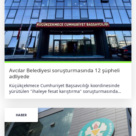
Avcılar Belediyesi soruşturmasında 12 şüpheli
adliyede
Küçükçekmece Cumhuriyet Başsavcılığı koordinesinde
yürütülen "ihaleye fesat karıştırma" soruşturmasında
yeni bir aşamaya geçildi. İstanbul merkezli olarak Ankara,
Balıkesir ve Bitlis'te eş zamanlı düzenlenen
operasyonlarda yakalanan 12 şüpheli, emniyetteki sorgu
işlemlerinin tamamlanmasının ardından Küçükçekmece
HABER
Adliyesi'ne sevk edildi. Soruşturma dosyasında toplam 14
kişi hakkında gözaltı kararı bulunduğu belirtildi.
Soruşturmanın geçmişi Soruşturmanın, Avcılar Belediyesi