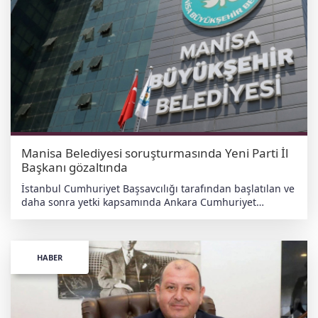
Fen İşleri Müdürlüğü tarafından 2022 yılında
gerçekleştirilen "Avcılar İlçesi Asfalt İmalatları" ihalesine
ilişkin iddialar üzerine başlatıldığı öğrenildi. Söz konusu
ihalede, kamu kurumlarından yaklaşık maliyet
araştırması yapılmaksızın yüksek teklifler alındığı ve bu
yolla kamu maliyetinin artırıldığı öne sürülüyor. Adliyeye
sevk edilen şüphelilerin savcılıktaki işlemleri sürerken,
soruşturmanın titizlikle yürütüldüğü bildirildi.
haberdeger.com Bağımsız • Yerli • Antiemperyalist
Manisa Belediyesi soruşturmasında Yeni Parti İl
Başkanı gözaltında
İstanbul Cumhuriyet Başsavcılığı tarafından başlatılan ve
daha sonra yetki kapsamında Ankara Cumhuriyet
Başsavcılığı'na devredilen çıkar amaçlı suç örgütü ve
rüşvet soruşturması derinleşiyor. Dosya kapsamında
görevden uzaklaştırılan Uşak Belediye Başkanı Özkan
Yalım’ın etkin pişmanlık hükümlerinden yararlanarak
HABER
verdiği ifadeler, soruşturmanın seyrini değiştiren kritik
unsurlar arasında yer aldı. Operasyon süreci Daha
önceden elde edilen Mali Suçları Araştırma Kurulu
(MASAK) raporları ve HTS kayıtları doğrultusunda, 10