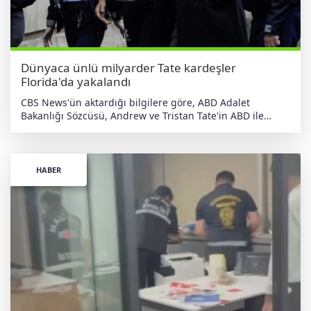
suçlamaları zincirleme şekilde işlediği iddiasıyla 19 yıl 4
ay 15 güne kadar hapis cezası talep ediliyordu.
haberdeger.com Bağımsız • Yerli • Antiemperyalist
Dünyaca ünlü milyarder Tate kardeşler
Florida'da yakalandı
CBS News'ün aktardığı bilgilere göre, ABD Adalet
Bakanlığı Sözcüsü, Andrew ve Tristan Tate'in ABD ile
İngiltere arasındaki iade anlaşmaları ve kolluk kuvvetleri
işbirliği çerçevesinde yakalandığını bildirdi. Bakanlık
bünyesindeki federal kolluk kuvveti sözcüsü Brady
McCarron ise Associated Press'e yaptığı açıklamada,
HABER
gözaltı kararına ilişkin yakalama emrinin gizli olduğunu
belirterek suçlamalara dair ayrıntı paylaşmaktan kaçındı.
Operasyonun arka planı İngiltere'de 39 yaşındaki Andrew
Tate hakkında 7 tecavüz, cinsel istismar amacıyla insan
kaçakçılığını organize etmek veya kolaylaştırmakla ilgili 3
suçlama, kasten yaralamaya ilişkin 3 suçlama ve çocuk
istismarı görüntüleriyle bağlantılı 19 suçlama
yöneltilmişti. 38 yaşındaki Tristan Tate ise 1 cinsel saldırı,
2 tecavüz ve cinsel istismar amacıyla insan kaçakçılığını
organize etmek ya da kolaylaştırmakla ilgili 3 suçlamayla