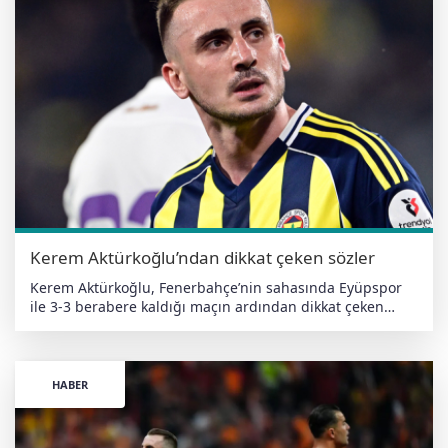
Kerem Aktürkoğlu’ndan dikkat çeken sözler
Kerem Aktürkoğlu, Fenerbahçe’nin sahasında Eyüpspor
ile 3-3 berabere kaldığı maçın ardından dikkat çeken
açıklamalarda bulundu. Milli futbolcu, sezonun zorlu
geçtiğini ifade ederek, “Fenerbahçe forması giydiğim için
çok mutlu ve gururluyum. Bir an bile bu formayı giydiğim
için pişmanlık yaşamayacağım. Bu öncelikle bilinsin”
HABER
dedi. Taraftarlara da mesaj gönderen Kerem, “Seneye çok
daha farklı şeyler konuşacağız. Taraftarımıza mutlu
günler yaşatacağımıza söz veriyorum” ifadelerini