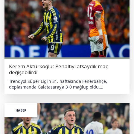
kullandı. Sezonu istedikleri gibi tamamlayamadıklarını
belirten yıldız oyuncu, “Daha iyisini yapabilirdik ama
olmadı. Taraftarımız bizi her yerde destekledi, Allah razı
olsun” diye konuştu. Kerem Aktürkoğlu ayrıca 2026 Dünya
Kupası’yla ilgili de konuşarak, “Yıllar sonra Dünya
Kupası’na gidiyoruz. Ülkemizin başarıya ihtiyacı var” dedi.
haberdeger.com Bağımsız • Yerli • Antiemperyalist
Kerem Aktürkoğlu: Penaltıyı atsaydık maç
değişebilirdi
Trendyol Süper Lig’in 31. haftasında Fenerbahçe,
deplasmanda Galatasaray’a 3-0 mağlup oldu.
Karşılaşmanın ardından açıklamalarda bulunan Kerem
Aktürkoğlu, kaçan penaltıya dikkat çekerek, “Penaltıyı
atsaydık farklı olabilirdi” dedi. Maç öncesinde “keşke”
dememeyi konuştuklarını belirten Kerem, “Şimdi keşke
HABER
diyoruz. Sorumluluk bizde, söyleyecek fazla bir şey yok”
ifadelerini kullandı. Takımın performansından memnun
olmadıklarını dile getiren milli futbolcu, taraftarlara da
teşekkür ederek sorumluluğu üstlendiklerini vurguladı.