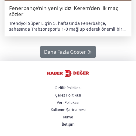
Fenerbahçe’nin yeni yıldızı Kerem’den ilk maç
sözleri
Trendyol Süper Lig’in 5. haftasında Fenerbahçe,
sahasında Trabzonspor’u 1-0 mağlup ederek önemli bir
galibiyet aldı. Maçın ardından Fenerbahçe’nin yeni
transferi Kerem Aktürkoğlu, ilk kez sarı-lacivertli formayla
sahaya çıkmanın heyecanını yaşadığını söyledi.
Daha Fazla Göster
Aktürkoğlu, açıklamasında şu ifadeleri kullandı: “Maçtan
önce gerçekten farklı bir heyecan yaşadım. Fenerbahçe
forması giymek hep hayalimdi. Galip geldiğimiz için
mutluyum, takıma katkı sağladığım için mutluyum.
Önemli olan galibiyetti. Zor bir maç oldu. Yeni hocamızla
kısa sürede edindiğimiz taktik anlayışımızı sahaya
yansıtmaya çalıştık. Kazandığımız için sevinçliyiz.
Gizlilik Politikası
Taraftarımıza destekleri için teşekkür ediyorum.” Sarı-
Çerez Politikası
lacivertliler, 3 puanı hanesine yazdırarak şampiyonluk
Veri Politikası
yolunda önemli bir adım attı.
Kullanım Şartnamesi
Künye
İletişim