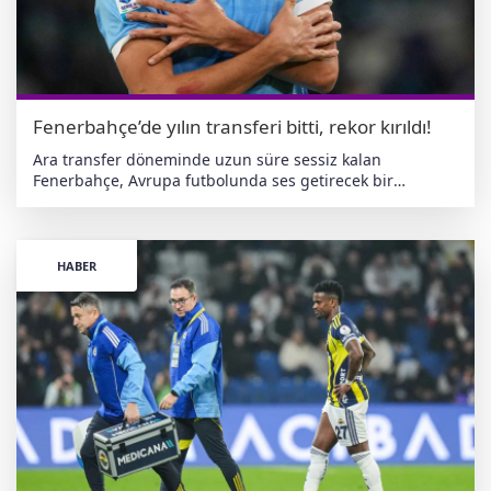
Fenerbahçe’de yılın transferi bitti, rekor kırıldı!
Ara transfer döneminde uzun süre sessiz kalan
Fenerbahçe, Avrupa futbolunda ses getirecek bir
hamleye imza attı. Orta saha hattını güçlendirmek
isteyen sarı-lacivertli yönetim, Fransız yıldız Matteo
Guendouzi’nin transferinde mutlu sona ulaştı. Rekor
bedelle gerçekleşen transferin ardından gözler yıldız
HABER
futbolcunun İstanbul’a gelişine çevrildi. Tarihin en pahalı
transferi oldu Fenerbahçe, Guendouzi için Lazio’ya 26
milyon Euro garanti ücret ve 2 milyon Euro bonus olmak
üzere toplam 28 milyon Euro ödemeyi kabul etti. Bu
rakamla Fransız futbolcu, daha önce 22,5 milyon Euro ile
rekoru elinde bulunduran Kerem Aktürkoğlu’nu geride
bırakarak kulüp tarihinin en pahalı transferi oldu. Sarı-
lacivertli yönetimin bu hamlesi, “yılın transferi” olarak
yorumlandı. Uçağa bindi, geliş saati belli Lazio’daki takım
arkadaşlarıyla vedalaşan 27 yaşındaki orta saha