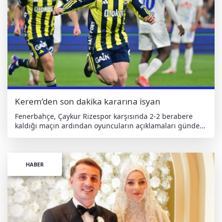
Derbi yenilgisi sonrası sarı-lacivertli ekipte moral
bozukluğu dikkat çekerken, oyuncuların açıklamaları da
hayal kırıklığını ortaya koydu. haberdeger.com Bağımsız •
Yerli • Antiemperyalist
Kerem’den son dakika kararına isyan
Fenerbahçe, Çaykur Rizespor karşısında 2-2 berabere
kaldığı maçın ardından oyuncuların açıklamaları gündem
oldu. Sarı-lacivertlilerde takımın ikinci golünü atan Kerem
Aktürkoğlu, özellikle son dakikada verilen karara sert
tepki gösterdi. Maç sonu konuşan Kerem Aktürkoğlu,
sözlerine Kahramanmaraş’taki saldırılarda hayatını
HABER
kaybedenlere başsağlığı dileyerek başladı. Ardından
karşılaşmayı değerlendiren yıldız oyuncu, son
dakikalarda verilen faul kararının kabul edilemez
olduğunu ifade etti. “Bugün bu konuşmayı yapmak
istemezdim ama bazı şeyleri söylemek gerekiyor. Son
dakikalarda verilen faulün hiçbir açıklaması yok. Skandal