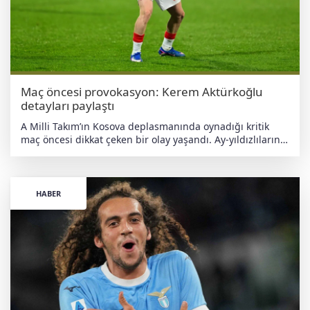
Maç öncesi provokasyon: Kerem Aktürkoğlu
detayları paylaştı
A Milli Takım’ın Kosova deplasmanında oynadığı kritik
maç öncesi dikkat çeken bir olay yaşandı. Ay-yıldızlıların
yıldız ismi Kerem Aktürkoğlu, maçtan önceki gece milli
takımın konakladığı otele yönelik saldırıyı anlattı. Kerem
Aktürkoğlu, yaşananları şu sözlerle dile getirdi:
“Uyuyordum. Gece 00.30 - 01.00 sularında önce havai
HABER
fişek, ardından bomba gibi bir şey attılar. Tam bizim
odamızın içine doğru geldi.” “Sahada gerekeni yaptık”
Yaşananlara rağmen sahada en iyi şekilde karşılık
verdiklerini vurgulayan milli futbolcu, “Biz de gerekeni
sahada yaparız. Türk insanını böyle sinirlendirirsen neler
olabileceğini bilmiyorlar” ifadelerini kullandı.
haberdeger.com Bağımsız • Yerli • Antiemperyalist