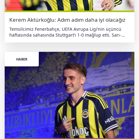
Kerem Aktürkoğlu: Adım adım daha iyi olacağız
Temsilcimiz Fenerbahçe, UEFA Avrupa Ligi’nin üçüncü
haftasında sahasında Stuttgart’ı 1-0 mağlup etti. Sarı-
lacivertlilere galibiyeti getiren golü penaltıdan kaydeden
Kerem Aktürkoğlu, müsabakanın ardından açıklamalarda
bulundu. Kerem Aktürkoğlu, şunları söyledi: “Önemli olan
kazanmak. Ben de gol attığım için, takımıma katkı
HABER
sağladığım için mutluyum. Müthiş bir atmosfer vardı.
Taraftarlarımızın yüreklerine sağlık. Biz de sahada en iyi
şekilde performans göstermeye çalışıyoruz.” Taraftar
desteğine dikkat çeken Kerem, “Zamana ihtiyacımız var.
Maç maç, adım adım daha iyi olacağız. Taraftarımız bize
o hissi verince, sahada hissedince daha farklı oluyoruz. O
hırsı hem biz hem taraftarımız gösterdi” ifadelerini
kullandı.