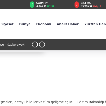
RY
BIST 100
USD
55
%2,59
13.779,39
%-0,14
47,6787
%0,18
Siyaset
Dünya
Ekonomi
Analiz Haber
Yurttan Hab
hbarat ve Mafya Kulübü
11:01 - İsrail: Macron sırtımızdan bıçaklad
‹
›
meleri, detaylı bilgiler ve tüm gelişmeler, Milli Eğitim Bakanlığı 