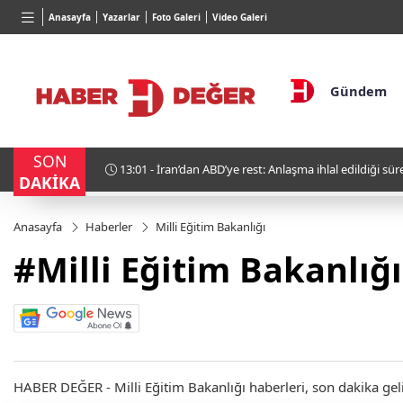
BGN
VND
GAU/T
Anasayfa
Yazarlar
Foto Galeri
Video Galeri
27,9743
%-0,22
0,0018
%0,32
6.660,
Gündem
SON
e yok!
11:15 - Füzelerin Gölgesinde Hedonizm: Kiyev’in İsti
DAKİKA
Anasayfa
Haberler
Milli Eğitim Bakanlığı
#Milli Eğitim Bakanlığı
HABER DEĞER - Milli Eğitim Bakanlığı haberleri, son dakika geliş