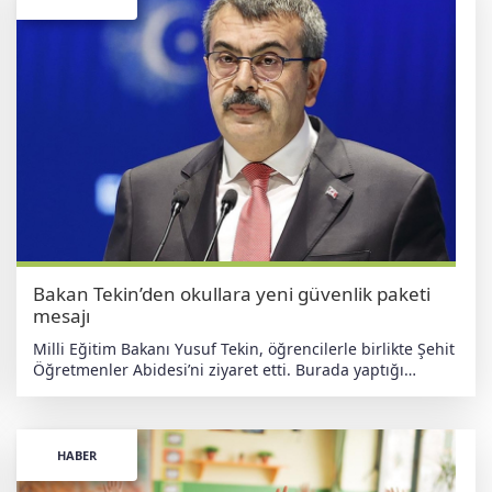
indirilmesi, liselerin 2+2 modeliyle yeniden
yapılandırılmasıve 2028 yılından itibaren LGS yerine
Kademeler Arası Geçiş Sınavı'nın (KAGS) uygulanması
planlanıyor. Düzenleme kapsamında, 10. sınıf sonunda
yapılacak sınavın ardından öğrencilerin akademik veya
mesleki eğitime yönlendirilmesi, üniversitelerde bazı
bölümlerin kontenjanlarının sınırlandırılması ve
okullarda psikolojik destek uygulamalarının
yaygınlaştırılması da öngörülüyor. haberdeger.com
Bağımsız • Yerli • Antiemperyalist
Bakan Tekin’den okullara yeni güvenlik paketi
mesajı
Milli Eğitim Bakanı Yusuf Tekin, öğrencilerle birlikte Şehit
Öğretmenler Abidesi’ni ziyaret etti. Burada yaptığı
açıklamada, hem kısa vadeli hem de kalıcı güvenlik
önlemleri üzerinde çalışıldığını belirtti. Şehit öğretmenler
için anma düzenlendi Bakan Tekin, Kahramanmaraş ve
İstanbul’daki okul saldırılarında yaşamını yitiren
HABER
öğretmenler Fatma Nur Çelik ve Ayla Kara için