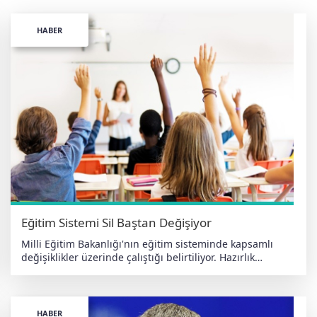
HABER
Eğitim Sistemi Sil Baştan Değişiyor
Milli Eğitim Bakanlığı'nın eğitim sisteminde kapsamlı
değişiklikler üzerinde çalıştığı belirtiliyor. Hazırlık
kapsamında zorunlu eğitim süresi, lise öğrenim modeli,
sınav sistemi ve üniversite yerleştirme süreçlerinde yeni
düzenlemelerin hayata geçirilmesi öngörülüyor. Taslak
çalışmaya göre, 12 yıllık zorunlu eğitimin 10 yıla
HABER