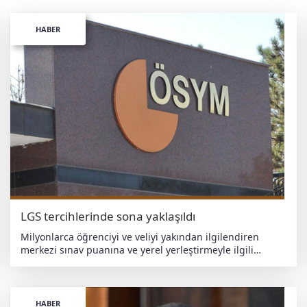
HABER
LGS tercihlerinde sona yaklaşıldı
Milyonlarca öğrenciyi ve veliyi yakından ilgilendiren
merkezi sınav puanına ve yerel yerleştirmeyle ilgili
tercihler için tanınan süre yarın saat 17.00 itibarıyla sona
erecek. Üç farklı grupta tercih yapılıyor Adaylar, merkezi
sınav puanıyla öğrenci alan okullar, yerel yerleştirmeyle
öğrenci alan okullar ve pansiyonlu okullar olmak üzere üç
HABER