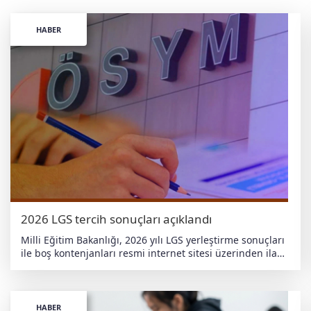
HABER
2026 LGS tercih sonuçları açıklandı
Milli Eğitim Bakanlığı, 2026 yılı LGS yerleştirme sonuçları
ile boş kontenjanları resmi internet sitesi üzerinden ilan
etti. Adaylar, TC kimlik numaraları ve doğum tarihleriyle
"sonuc.meb.gov.tr" adresi veya e-Okul sistemi üzerinden
sonuçlarını sorgulayabiliyor. Sınavla ve yerel
yerleştirmede dikkat çeken oranlar Açıklanan verilere
HABER