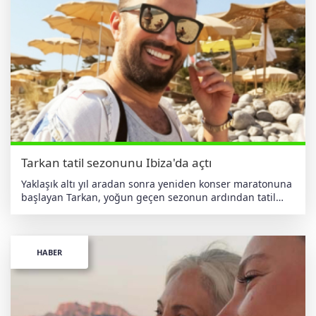
Tarkan tatil sezonunu Ibiza'da açtı
Yaklaşık altı yıl aradan sonra yeniden konser maratonuna
başlayan Tarkan, yoğun geçen sezonun ardından tatil
için Ibiza'ya gitti. Megastar, güneş ve denizin tadını
çıkardığı anları sosyal medya hesabından takipçileriyle
paylaşarak, "Ibiza'dan selamlar" notunu düştü.
haberdeger.com Bağımsız • Yerli • Antiemperyalist
HABER