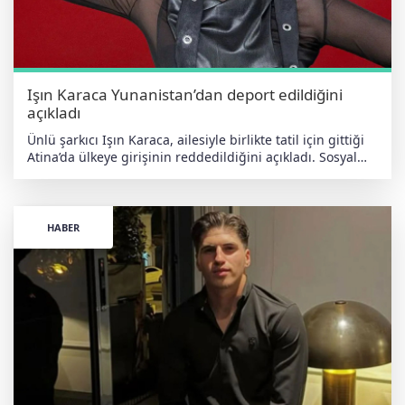
kare, çiftin takipçileri tarafından yoğun ilgi görürken,
Yazıcıoğlu ve Artukmaç'ın birlikteliği magazin
gündemindeki yerini koruyor. haberdeger.com Bağımsız •
Yerli • Antiemperyalist
Işın Karaca Yunanistan’dan deport edildiğini
açıkladı
Ünlü şarkıcı Işın Karaca, ailesiyle birlikte tatil için gittiği
Atina’da ülkeye girişinin reddedildiğini açıkladı. Sosyal
medya hesabından paylaşım yapan Karaca, yaşadığı
durumu “deport edildim” sözleriyle duyurdu. “2024’te
söylediğim marşlar gerekçe gösterildi” Karaca,
açıklamasında 2024 yılında Gümülcine’de söylediği “İzmir
HABER
Marşı” ve “Ne Mutlu Türküm Diyene” ifadelerinin, ülkeye
girişinin reddedilmesine gerekçe olarak gösterildiğini
iddia etti. “Hayatımda böyle bir muamele görmedim”
Sosyal medya paylaşımında yaşadığı süreci anlatan
Karaca, “Atina’ya girişim reddedildi. Bu tamamen milli bir
meseleymiş. Hayatımda görmediğim saçma bir muamele”
ifadelerini kullandı. Ailesi ülkeye giriş yaptı Karaca, eşi ve
kızının ülkeye girişine izin verildiğini ancak kendisinin
deport edildiğini belirtti. Saatlerce bekletildiğini söyleyen
sanatçı, yaşadığı sürece tepki gösterdi. “Ülkeme dönmek