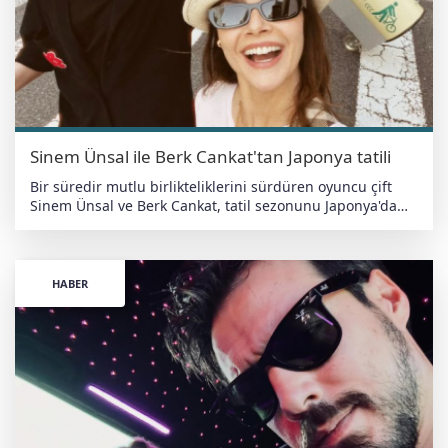
Sinem Ünsal ile Berk Cankat'tan Japonya tatili
Bir süredir mutlu birlikteliklerini sürdüren oyuncu çift
Sinem Ünsal ve Berk Cankat, tatil sezonunu Japonya'da
açtı. Yoğun çalışma temposunun ardından Uzak Doğu'ya
giden çift, seyahatlerinden renkli anları sosyal medya
hesaplarından takipçileriyle paylaştı. Japonya'nın
başkenti Tokyo'da vakit geçiren ikili, şehrin sokaklarını
HABER
gezerken ve ziyaret ettikleri mekanlarda çektirdikleri
fotoğrafları yayımladı. Toplu taşıma araçlarında ve kentin
farklı noktalarında objektif karşısına geçen çiftin doğal
halleri sosyal medyada beğeni topladı. Uzun zamandır
birlikte olan Ünsal ve Cankat'ın Japonya tatili,
hayranlarından da yoğun ilgi gördü. Çiftin paylaşımları
kısa sürede çok sayıda beğeni ve yorum aldı.
haberdeger.com Bağımsız • Yerli • Antiemperyalist