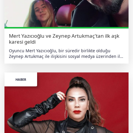
Mert Yazıcıoğlu ve Zeynep Artukmaç'tan ilk aşk
karesi geldi
Oyuncu Mert Yazıcıoğlu, bir süredir birlikte olduğu
Zeynep Artukmaç ile ilişkisini sosyal medya üzerinden ilk
kez gözler önüne serdi. Psikiyatr ve yazar Gülseren
Budayıcıoğlu'nun torunu olan Artukmaç ile Bodrum'da
tatil yapan Yazıcıoğlu, otomobil içerisinde çekilen bir öz
çekimi Instagram hesabından paylaşarak birlikteliklerine
HABER
dair ilk kareyi takipçilerinin beğenisine sundu. Daha önce
zaman zaman birlikte görüntülenen çift, ilişkilerini
kamuoyundan gizlememişti. Mart ayında basın
mensuplarının sorularını yanıtlayan Yazıcıoğlu, ilişkisiyle
ilgili olarak "İlişkimi saklamıyorum, çok güzel gidiyor.
Bayramda birlikte tatil yaptık, her şey yolunda" ifadelerini
kullanmıştı. Oyuncu, mayıs ayında yaptığı açıklamada ise
"Her şey çok yolunda, çok mutluyuz" diyerek ilişkilerinin
iyi gittiğini dile getirmişti. Sosyal medyada paylaşılan ilk