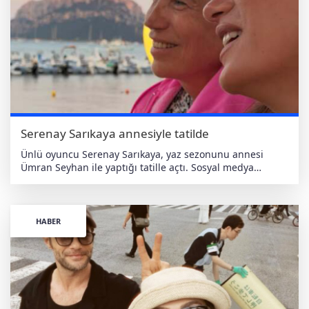
Serenay Sarıkaya annesiyle tatilde
Ünlü oyuncu Serenay Sarıkaya, yaz sezonunu annesi
Ümran Seyhan ile yaptığı tatille açtı. Sosyal medya
hesabından tatil karelerini paylaşan Sarıkaya,
gönderisine “Yaşam kalitesi uzmanı” notunu ekledi.
Paylaşımlarda anne-kızın birlikte keyifli vakit geçirdiği
görülürken, oyuncunun güneşin ve denizin tadını
HABER
çıkardığı anlar da dikkat çekti. haberdeger.com Bağımsız
• Yerli • Antiemperyalist