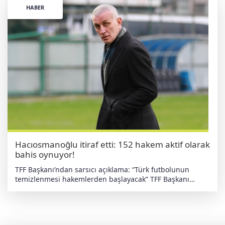
Çıkış Yapan Oyuncusu" seçildi. Sezon boyunca kritik
HABER
maçlarda takımına önemli katkılar veren Arda Güler, hem
oyun kurucu kimliği hem de skor katkısıyla Avrupa futbol
kamuoyunun takdirini topladı. Bu ödülle birlikte Arda
Güler, Türk futbolu adına da önemli bir başarıya imza
atarken, kariyerindeki yükselişini bir kez daha taçlandırdı.
haberdeger.com Bağımsız • Yerli • Antiemperyalist
Hacıosmanoğlu itiraf etti: 152 hakem aktif olarak
bahis oynuyor!
TFF Başkanı’ndan sarsıcı açıklama: “Türk futbolunun
temizlenmesi hakemlerden başlayacak” TFF Başkanı
İbrahim Hacıosmanoğlu, Riva’daki Hasan Doğan Milli
Takımlar Kamp ve Eğitim Tesisleri'nde düzenlediği basın
toplantısında, Türk futbolunda şok etkisi yaratan bir
açıklamada bulundu. Hacıosmanoğlu, “Türk futbolunun