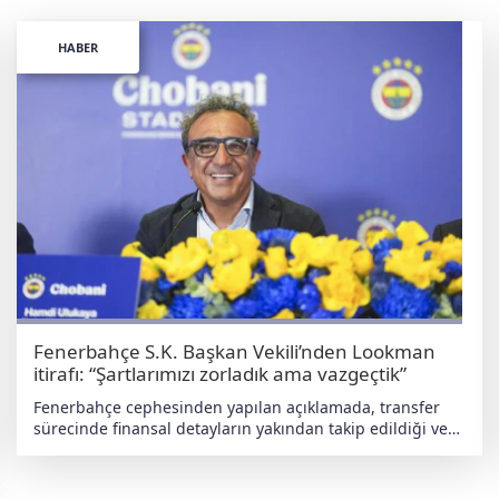
HABER
Fenerbahçe S.K. Başkan Vekili’nden Lookman
itirafı: “Şartlarımızı zorladık ama vazgeçtik”
Fenerbahçe cephesinden yapılan açıklamada, transfer
sürecinde finansal detayların yakından takip edildiği ve
Lookman için kulüp şartlarının zorlandığı belirtildi. Ancak
Atalanta’nın teminat mektubu talebinde ısrarcı olması,
yönetimin prensip kararı almasına neden oldu. “Teminat