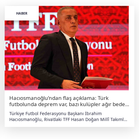
HABER
Hacıosmanoğlu’ndan flaş açıklama: Türk
futbolunda deprem var, bazı kulüpler ağır bedel
ödeyecek!
Türkiye Futbol Federasyonu Başkanı İbrahim
Hacıosmanoğlu, Riva’daki TFF Hasan Doğan Millî Takımlar
Kamp ve Eğitim Tesisleri’nde düzenlediği basın
toplantısında Türk futbolunda süren bahis ve şike
incelemelerine dair çok sert mesajlar verdi.