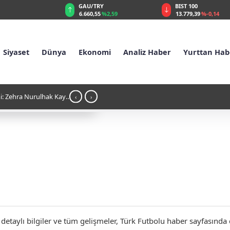
GAU/TRY
BIST 100
%0,32
6.660,55
%2,59
13.779,39
%-0,14
Siyaset
Dünya
Ekonomi
Analiz Haber
Yurttan Hab
i: Zehra Nurulhak Kaya
21:54 - Karadeniz'de Türk gemisi hedef al
‹
›
etaylı bilgiler ve tüm gelişmeler, Türk Futbolu haber sayfasında ca