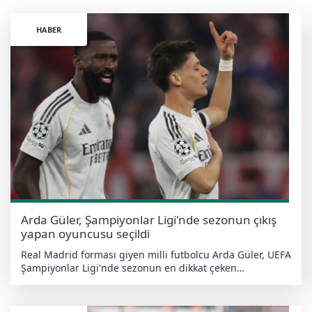
HABER
Arda Güler, Şampiyonlar Ligi'nde sezonun çıkış
yapan oyuncusu seçildi
Real Madrid forması giyen milli futbolcu Arda Güler, UEFA
Şampiyonlar Ligi'nde sezonun en dikkat çeken
isimlerinden biri oldu. Genç yıldız, Avrupa futbolunun
kulüpler düzeyindeki en prestijli organizasyonunda
sergilediği başarılı performansın ardından "Sezonun