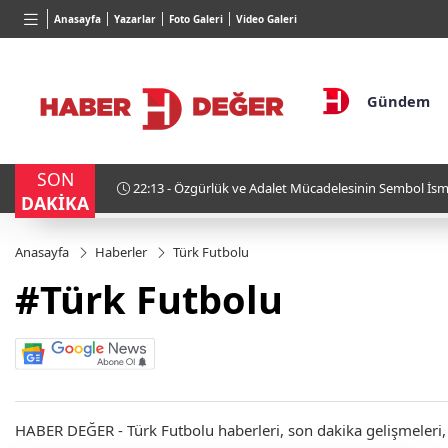
TND
BGN
VND
Anasayfa
Yazarlar
Foto Galeri
Video Galeri
16,3788
%0,90
27,9743
%-0,22
0,0018
Gündem
SON
22:13 - Özgürlük ve Adalet Mücadelesinin Sembol İsm
DAKİKA
Kimdir?
Anasayfa
Haberler
Türk Futbolu
#Türk Futbolu
HABER DEĞER - Türk Futbolu haberleri, son dakika gelişmeleri, d