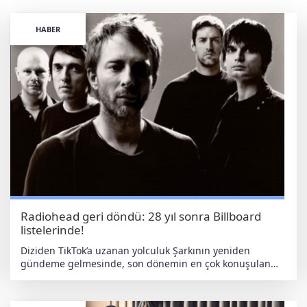
HABER
Radiohead geri döndü: 28 yıl sonra Billboard
listelerinde!
Diziden TikTok’a uzanan yolculuk Şarkının yeniden
gündeme gelmesinde, son dönemin en çok konuşulan
yapımlarından “The Bear” dizisi etkili oldu. İlk sezonun
soundtrack’inde yer alan “Let Down”, diziyle birlikte hem
eleştirmenlerden övgü topladı hem de sosyal medyada