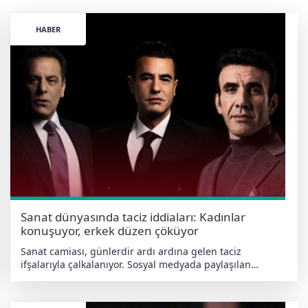
HABER
Sanat dünyasında taciz iddiaları: Kadınlar
konuşuyor, erkek düzen çöküyor
Sanat camiası, günlerdir ardı ardına gelen taciz
ifşalarıyla çalkalanıyor. Sosyal medyada paylaşılan
mesajlar ve kişisel deneyimler, uzun süredir
dillendirilmeyen pek çok iddianın gün yüzüne çıkmasına
yol açtı. Fotoğrafçı Mesut Adlin iddiası Ünlü fotoğrafçı