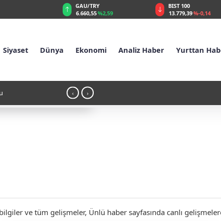
GAU/TRY
BIST 100
%0,32
6.660,55
%2,59
13.779,39
%-0,14
Siyaset
Dünya
Ekonomi
Analiz Haber
Yurttan Hab
 Hürmüz Boğazı açıklaması: "Boğazın açılması şartlara bağlı"
16:1
‹
›
ilgiler ve tüm gelişmeler, Ünlü haber sayfasında canlı gelişmelere 