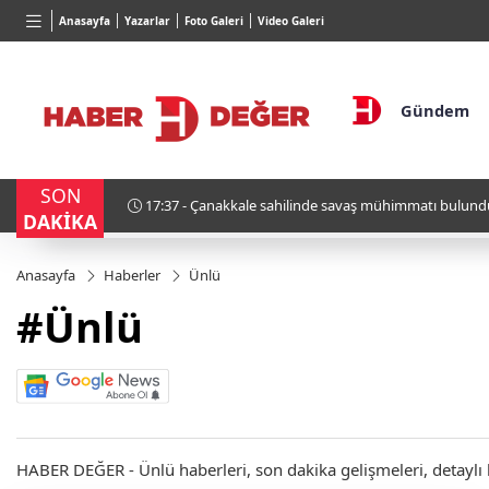
TND
BGN
VND
Anasayfa
Yazarlar
Foto Galeri
Video Galeri
16,3788
%0,90
27,9743
%-0,22
0,0018
Gündem
SON
e savaş mühimmatı bulundu
16:59 - İran'dan
DAKİKA
Anasayfa
Haberler
Ünlü
#Ünlü
HABER DEĞER - Ünlü haberleri, son dakika gelişmeleri, detaylı b