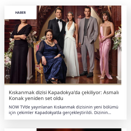
HABER
Kıskanmak dizisi Kapadokya’da çekiliyor: Asmalı
Konak yeniden set oldu
NOW TV’de yayınlanan Kıskanmak dizisinin yeni bölümü
için çekimler Kapadokya’da gerçekleştirildi. Dizinin
hikâyesine eklenen yeni bölüm kapsamında ekip
Nevşehir’deki ünlü Asmalı Konak evinde kamera karşısına
geçti. Bu detay dizinin izleyicileri arasında büyük merak