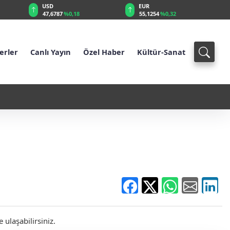
USD
EUR
47,6787
%0,18
55,1254
%0,32
erler
Canlı Yayın
Özel Haber
Kültür-Sanat
1 - Eski millî futbolcu hayatını kaybetti
ulaşabilirsiniz.