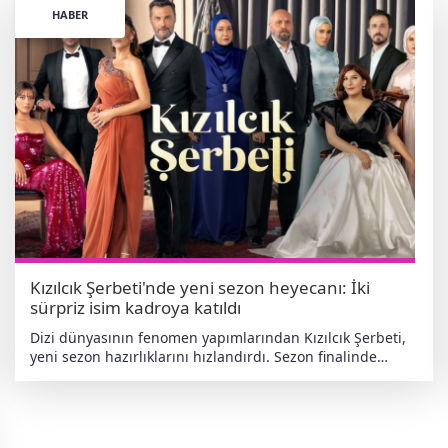
patlama yaşadı. Özellikle TikTok’ta, yapay zekâ ile
HABER
kurgulanan “hayalî çocuklarla poz veren çiftler” temalı
videolar şarkıyı milyonlara ulaştırdı. Video şimdiden 4,2
milyon beğeniyi aşmış durumda. 17 yıl sonra ilk kez
Radiohead, ABD listelerine en son 2008’de In Rainbows
albümünden çıkan “Nude” ile girmiş, şarkı 37. sıraya
kadar yükselmişti. Bu dönüş, grubun tam 17 yıl aradan
sonra Hot 100’deki ilk varlığı oldu. Creep hala zirvede Her
ne kadar “Let Down” büyük bir geri dönüşe imza atsa da,
Radiohead’in ABD’deki en büyük hiti hâlâ 1993 tarihli
“Creep”. Şarkı, o dönemde Billboard’da 34. sıraya kadar
yükselmişti ve grup için adeta bir imza parça haline
gelmişti.
Kızılcık Şerbeti'nde yeni sezon heyecanı: İki
sürpriz isim kadroya katıldı
Dizi dünyasının fenomen yapımlarından Kızılcık Şerbeti,
yeni sezon hazırlıklarını hızlandırdı. Sezon finalinde
yaşanan çarpıcı gelişmelerin ardından gözler Eylül ayına
çevrilmişken, diziye katılacak yeni isimler de belli olmaya
başladı. Çekimler bu ay başlıyor Bu sezon yönetmen
koltuğuna Özgür Sevimli’nin oturacağı dizide çekimlerin