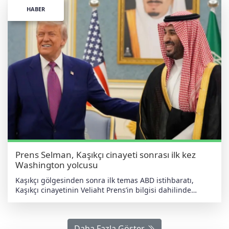
HABER
Prens Selman, Kaşıkçı cinayeti sonrası ilk kez
Washington yolcusu
Kaşıkçı gölgesinden sonra ilk temas ABD istihbaratı,
Kaşıkçı cinayetinin Veliaht Prens’in bilgisi dahilinde
gerçekleştiğini öne sürmüş; Selman ise operasyonu
emretmediğini ancak ülkenin fiili lideri olarak “siyasi
sorumluluğu” kabul ettiğini söylemişti. Aradan geçen
Daha Fazla Göster
yedi yılın ardından bu ziyaret, iki başkent arasında “sayfa