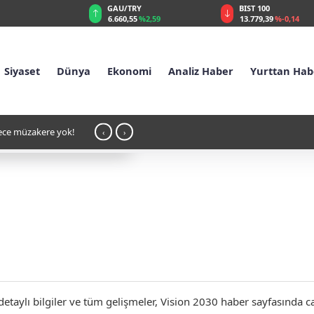
GAU/TRY
BIST 100
%0,32
6.660,55
%2,59
13.779,39
%-0,14
Siyaset
Dünya
Ekonomi
Analiz Haber
Yurttan Hab
ürece müzakere yok!
11:15 - Füzelerin Gölgesinde Hedonizm: K
‹
›
taylı bilgiler ve tüm gelişmeler, Vision 2030 haber sayfasında can