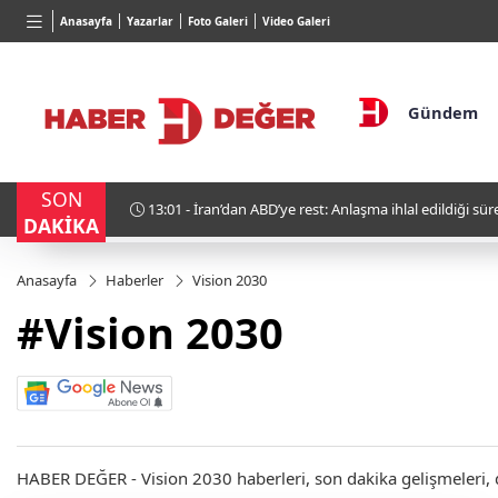
TND
BGN
VND
Anasayfa
Yazarlar
Foto Galeri
Video Galeri
16,3788
%0,90
27,9743
%-0,22
0,0018
Gündem
SON
eyecek?
13:01 - İran’dan ABD’ye rest: Anlaşma ihlal edildiği s
DAKİKA
Anasayfa
Haberler
Vision 2030
#Vision 2030
HABER DEĞER - Vision 2030 haberleri, son dakika gelişmeleri, de