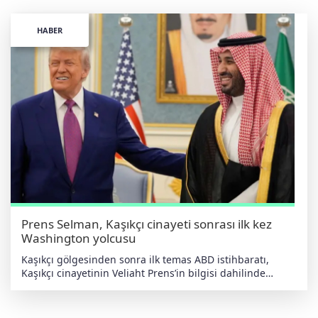
HABER
Prens Selman, Kaşıkçı cinayeti sonrası ilk kez
Washington yolcusu
Kaşıkçı gölgesinden sonra ilk temas ABD istihbaratı,
Kaşıkçı cinayetinin Veliaht Prens’in bilgisi dahilinde
gerçekleştiğini öne sürmüş; Selman ise operasyonu
emretmediğini ancak ülkenin fiili lideri olarak “siyasi
sorumluluğu” kabul ettiğini söylemişti. Aradan geçen