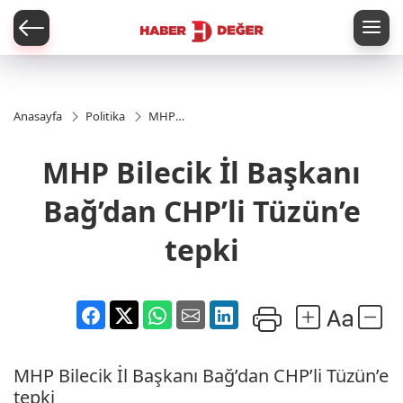
er
Anasayfa
Politika
MHP
Bilecik İl
Başkanı
MHP Bilecik İl Başkanı
Bağ’dan
CHP’li
Tüzün’e
Bağ’dan CHP’li Tüzün’e
tepki
tepki
MHP Bilecik İl Başkanı Bağ’dan CHP’li Tüzün’e
tepki