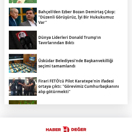
Bahçeli’den Ezber Bozan Demirtaş Çıkışı:
"Düzenli Görüşürüz, İyi Bir Hukukumuz
Var"
Dünya Liderleri Donald Trump’ın
Tavırlarından Bıktı
Üsküdar Belediyesi'nde Başkanvekilliği
seçimi tamamlandı
Firari FETÖ’cü Pilot Karatepe’nin ifadesi
ortaya çıktı: "Görevimiz Cumhurbaşkanını
alıp götürmekti"
Altın piyasasında rekor yükseliş sürüyor
'Çerçeve Yasa' Kanun Teklifinin kapsamı