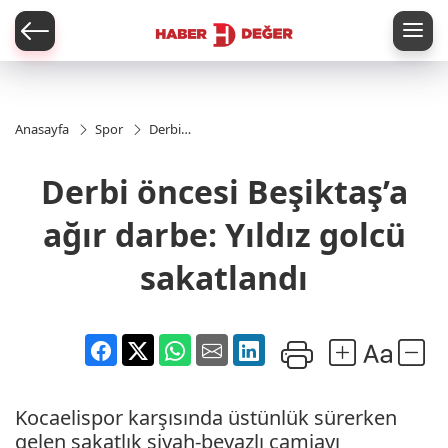
er
Anasayfa
Spor
Derbi
öncesi
Beşiktaş’a
Derbi öncesi Beşiktaş’a
ağır
darbe:
Yıldız
ağır darbe: Yıldız golcü
golcü
sakatlandı
sakatlandı
Kocaelispor karşısında üstünlük sürerken
gelen sakatlık siyah-beyazlı camiayı