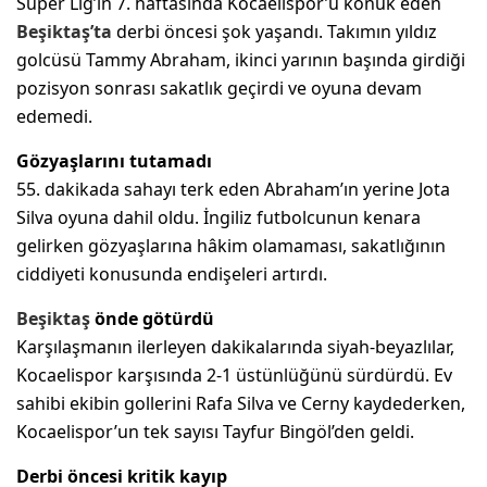
Süper Lig’in 7. haftasında Kocaelispor’u konuk eden
Beşiktaş’ta
derbi öncesi şok yaşandı. Takımın yıldız
golcüsü Tammy Abraham, ikinci yarının başında girdiği
pozisyon sonrası sakatlık geçirdi ve oyuna devam
edemedi.
Gözyaşlarını tutamadı
55. dakikada sahayı terk eden Abraham’ın yerine Jota
Silva oyuna dahil oldu. İngiliz futbolcunun kenara
gelirken gözyaşlarına hâkim olamaması, sakatlığının
ciddiyeti konusunda endişeleri artırdı.
Beşiktaş
önde götürdü
Karşılaşmanın ilerleyen dakikalarında siyah-beyazlılar,
Kocaelispor karşısında 2-1 üstünlüğünü sürdürdü. Ev
sahibi ekibin gollerini Rafa Silva ve Cerny kaydederken,
Kocaelispor’un tek sayısı Tayfur Bingöl’den geldi.
Derbi öncesi kritik kayıp