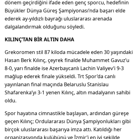
dönem geçirdiğini ifade eden genç sporcu, hedefinin
Büyükler Dünya Güreş Şampiyonası’nda başarı elde
ederek ay-yıldızlı bayrağı uluslararası arenada
dalgalandırmak olduğunu söyledi.
KILINÇ’TAN BİR ALTIN DAHA
Grekoromen stil 87 kiloda mücadele eden 30 yaşındaki
Hasan Berk Kılınç, çeyrek finalde Muhammet Gavuz’u
8-0, yarı finalde ise Azerbaycanlı Lachin Valiyev’i 9-3
mağlup ederek finale yükseldi. Trt Spor’da canlı
yayınlanan final maçında Belaruslu Stanislau
Shafarenka’yı 3-1 yenen Kılınç, altın madalyanın sahibi
oldu.
Spor hayatına cimnastikle başlayan, ardından güreşe
geçen Kılınç; Ordulararası Dünya Şampiyonlukları gibi
birçok uluslararası başarıya imza attı. Katıldığı her
organizasyonda kulübünü ve İzmir’i en iyi şekilde