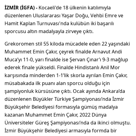
İZMİR (İGFA) -
Kocaeli'de 18 ülkenin katılımıyla
düzenlenen Uluslararası Yaşar Doğu, Vehbi Emre ve
Hamit Kaplan Turnuvası'nda kulübün iki başarılı
sporcusu altın madalyayla zirveye çıktı.
Grekoromen stil 55 kiloda mücadele eden 22 yaşındaki
Muhammet Emin Çakır, çeyrek finalde Arnavut Andi
Muca’yı 11-0, yarı finalde ise Şervan Çınar’ı 9-3 mağlup
ederek finale yükseldi. Finalde Hindistanlı Anil Mor
karşısında minderden 1-1’lik skorla ayrılan Emin Çakır,
müsabakada ilk puanı alan sporcu olduğu için
şampiyonluk kürsüsüne çıktı. Ocak ayında Ankara’da
düzenlenen Büyükler Türkiye Şampiyonası’nda İzmir
Büyükşehir Belediyesi formasıyla gümüş madalya
kazanan Muhammet Emin Çakır, 2022 Dünya
Üniversiteler Güreş Şampiyonası’nda da ikinci olmuştu.
İzmir Büyükşehir Belediyesi armasıyla formda bir