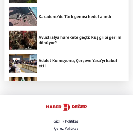
Karadeniz'de Türk gemisi hedef alındı
Avustralya harekete geçti: Kuş gribi geri mi
dönüyor?
Adalet Komisyonu, Çerçeve Yasa'yı kabul
etti
Türkiye, Suudi Arabistan ve Pakistan
anlaşması: Mekke Paktı
Bakan Yumaklı açıkladı: Çiftçilere 688
milyon liralık destek
Gizlilik Politikası
Çerez Politikası
İspanya'dan İtalya'ya ültimatom: 9