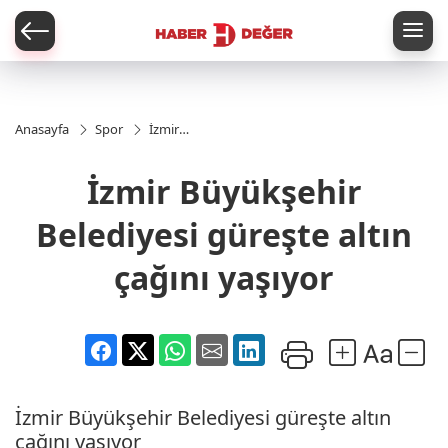
er
Anasayfa
Spor
İzmir
Büyükşehir
Belediyesi
İzmir Büyükşehir
güreşte
altın çağını
yaşıyor
Belediyesi güreşte altın
çağını yaşıyor
İzmir Büyükşehir Belediyesi güreşte altın
çağını yaşıyor