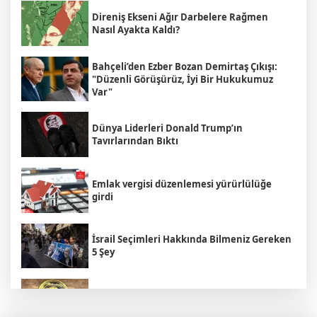
Direniş Ekseni Ağır Darbelere Rağmen
Nasıl Ayakta Kaldı?
Bahçeli’den Ezber Bozan Demirtaş Çıkışı:
"Düzenli Görüşürüz, İyi Bir Hukukumuz
Var"
Dünya Liderleri Donald Trump’ın
Tavırlarından Bıktı
Emlak vergisi düzenlemesi yürürlülüğe
girdi
İsrail Seçimleri Hakkında Bilmeniz Gereken
5 Şey
Cumhurbaşkanı Erdoğan suç duyurusunda
bulundu