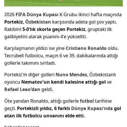
2026
FIFA
Dünya Kupası
K Grubu ikinci hafta maçında
Portekiz
,
Özbekistan
karşısında adeta gol şov yaptı.
Rakibini
5-0'lık skorla geçen Portekiz
, gruptaki ilk
galibiyetini alarak puanını 4'e yükseltti.
Karşılaşmanın yıldızı ise yine
Cristiano Ronaldo
oldu.
Tecrübeli futbolcu, maçın 6 ve 39. dakikalarında attığı
gollerle takımını sırtladı.
Portekiz'in diğer golleri
Nuno Mendes
, Özbekistanlı
oyuncu
Nematov'un kendi kalesine attığı gol
ve
Rafael Leao'dan
geldi.
Öte yandan Ronaldo, attığı gollerle
futbol
tarihine
geçti.
Portekizli yıldız, 6 farklı
Dünya Kupası'nda
gol
atan ilk futbolcu unvanını elde etti.