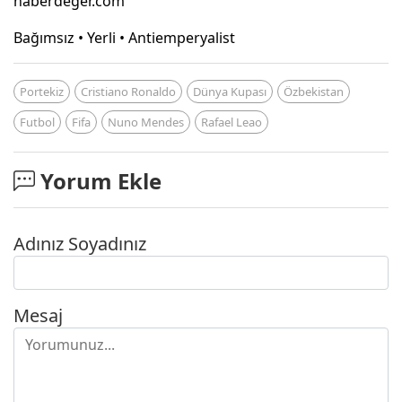
haberdeger.com
Bağımsız • Yerli • Antiemperyalist
Portekiz
Cristiano Ronaldo
Dünya Kupası
Özbekistan
Futbol
Fifa
Nuno Mendes
Rafael Leao
Yorum Ekle
Adınız Soyadınız
Mesaj