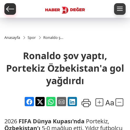
er
Anasayfa
Spor
Ronaldo şov
yaptı,
Portekiz
Ronaldo şov yaptı,
Özbekistan'a
gol yağdırdı
Portekiz Özbekistan'a gol
yağdırdı
2026
FIFA
Dünya Kupası'nda
Portekiz,
Özbekistan'ı
5-0 mağlup etti. Yıldız futbolcu