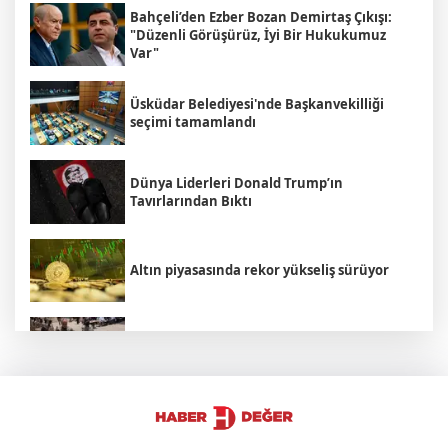
Bahçeli’den Ezber Bozan Demirtaş Çıkışı:
"Düzenli Görüşürüz, İyi Bir Hukukumuz
Var"
Üsküdar Belediyesi'nde Başkanvekilliği
seçimi tamamlandı
Dünya Liderleri Donald Trump’ın
Tavırlarından Bıktı
Altın piyasasında rekor yükseliş sürüyor
'Çerçeve Yasa' Kanun Teklifinin kapsamı
ortaya çıktı
İsrail Seçimleri Hakkında Bilmeniz Gereken
5 Şey