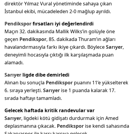
direktör Yılmaz Vural yönetiminde sahaya çıkan
İstanbul ekibi, mücadeleden 2-0 mağlup ayrıldı.
Pendikspor
fırsatları iyi değerlendirdi
Maçın 32. dakikasında Mallik Wilks’in golüyle öne
geçen
Pendikspor
, 85. dakikada Thuram’ın ağları
havalandırmasıyla farkı ikiye çıkardı. Böylece
Sarıyer
,
deneyimli hocasıyla çıktığı ilk karşılaşmada puan
alamadı.
Sarıyer
ligde dibe demirledi
Alınan bu sonuçla
Pendikspor
puanını 11’e yükselterek
6. sıraya yerleşti.
Sarıyer
ise 1 puanda kalarak 17.
sırada haftayı tamamladı.
Gelecek haftada kritik randevular var
Sarıyer
, ligdeki kötü gidişatı durdurmak için Amed
deplasmanına çıkacak.
Pendikspor
ise kendi sahasında
Sakaryaspor ile karşı karşıya gelecek.