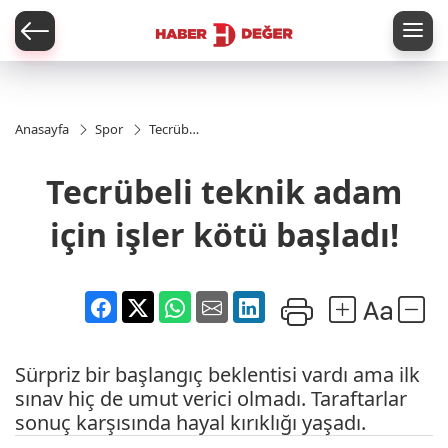
er
Anasayfa
Spor
Tecrübeli
teknik
adam
Tecrübeli teknik adam
için işler
kötü
başladı!
için işler kötü başladı!
Sürpriz bir başlangıç beklentisi vardı ama ilk
sınav hiç de umut verici olmadı. Taraftarlar
sonuç karşısında hayal kırıklığı yaşadı.