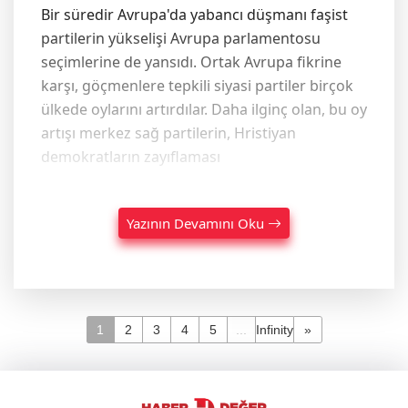
Bir süredir Avrupa'da yabancı düşmanı faşist
partilerin yükselişi Avrupa parlamentosu
seçimlerine de yansıdı. Ortak Avrupa fikrine
karşı, göçmenlere tepkili siyasi partiler birçok
ülkede oylarını artırdılar. Daha ilginç olan, bu oy
artışı merkez sağ partilerin, Hristiyan
demokratların zayıflaması
Yazının Devamını Oku
1
2
3
4
5
...
Infinity
»