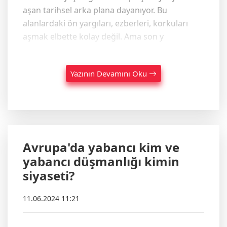
aşan tarihsel arka plana dayanıyor. Bu
alanlardaki ön yargıları, ezberleri, korkuları
aşmak elbette kolay değil. Ama son y
Yazının Devamını Oku
Avrupa'da yabancı kim ve
yabancı düşmanlığı kimin
siyaseti?
11.06.2024 11:21