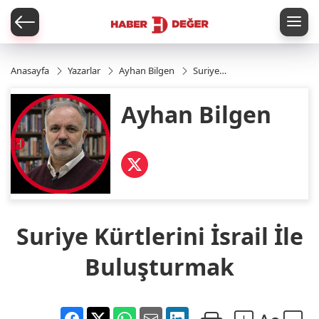
er
Anasayfa
Yazarlar
Ayhan Bilgen
Suriye
Kürtlerini
İsrail İle
Ayhan Bilgen
Buluşturmak
Suriye Kürtlerini İsrail İle
Buluşturmak