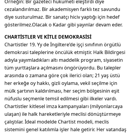
Örneğin: Bir gazeteci hükümeti eleştirdi diye
cezalandırılmaz. Bir akademisyen farklı tez savundu
diye susturulmaz. Bir sanatçı hiciv yaptığı için hedef
gösterilmez.Olacak o Kadar gibi yayınlar devam eder.
CHARTİSTLER VE KİTLE DEMOKRASİSİ
Chartistler 19. Yy de İngiltere’de işçi sınıfının örgütlü
demokrasi taleplerine öncülük etmiştir. Halk Bildirgesi
adıyla yayımladıkları altı maddelik program, siyasetin
tüm yurttaşlara açılmasını öngörüyordu. Bu talepler
arasında o zamana göre çok ilerici olan; 21 yaş üstü
her erkeğe oy hakkı, gizli oylama, vekil seçilme için
mülk şartının kaldırılması, her seçim bölgesinin eşit
nüfuslu seçmenle temsil edilmesi gibi ilkeler vardı.
Chartistler kitlesel imza kampanyaları (milyonlarcaya
ulaşan) ile halk hareketleriyle meclisi dönüştürmeye
çalıştılar. İdeal modelde Chartist modeli, meclis
sistemini genel katılımla işler hale getirir. Her vatandaş