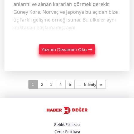
anlarını ve alınan kararları görmek gerekir.
Güney Kore, Norveç ve Japonya bu açıdan bize
üç farklı gelişme örneği sunar. Bu ülkeler aynı
noktadan başlamamış, aynı
Yazının Devamını Oku
1
2
3
4
5
...
Infinity
»
Gizlilik Politikası
Çerez Politikası