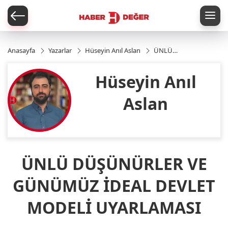
er
Anasayfa
Yazarlar
Hüseyin Anıl Aslan
ÜNLÜ
DÜŞÜNÜRLER VE
GÜNÜMÜZ İDEAL
Hüseyin Anıl
DEVLET
MODELİ UYARLAMASI
Aslan
ÜNLÜ DÜŞÜNÜRLER VE
GÜNÜMÜZ İDEAL DEVLET
MODELİ UYARLAMASI