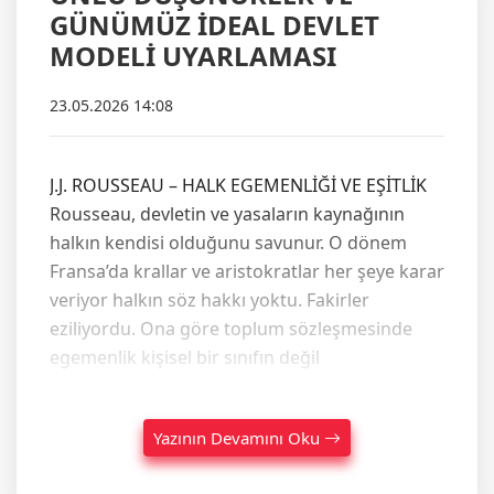
GÜNÜMÜZ İDEAL DEVLET
MODELİ UYARLAMASI
23.05.2026 14:08
J.J. ROUSSEAU – HALK EGEMENLİĞİ VE EŞİTLİK
Rousseau, devletin ve yasaların kaynağının
halkın kendisi olduğunu savunur. O dönem
Fransa’da krallar ve aristokratlar her şeye karar
veriyor halkın söz hakkı yoktu. Fakirler
eziliyordu. Ona göre toplum sözleşmesinde
egemenlik kişisel bir sınıfın değil
Yazının Devamını Oku