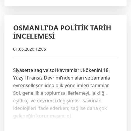
OSMANLI’DA POLİTİK TARİH
İNCELEMESİ
01.06.2026 12:05
Siyasette sağ ve sol kavramları, kökenini 18.
Yüzyıl Fransız Devrimi’nden alan ve zamanla
evrenselleşen ideolojik yönelimleri tanımlar.
Sol, genellikle toplumsal ilerlemeyi, laikliği,
eşitlikçi ve devrimci değişimleri savunan
ideolojileri ifade ederken; sağ ise daha çok
geleneğin korunmasını, ot