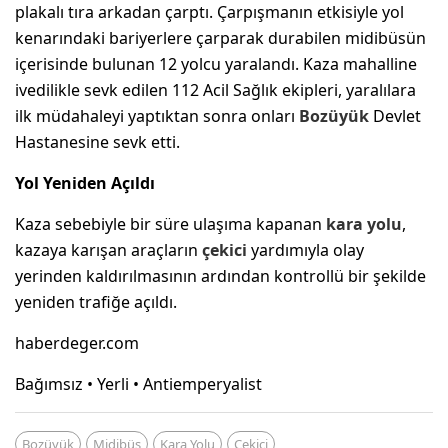
plakalı tıra arkadan çarptı. Çarpışmanın etkisiyle yol
kenarındaki bariyerlere çarparak durabilen midibüsün
içerisinde bulunan 12 yolcu yaralandı. Kaza mahalline
ivedilikle sevk edilen 112 Acil Sağlık ekipleri, yaralılara
ilk müdahaleyi yaptıktan sonra onları
Bozüyük
Devlet
Hastanesine sevk etti.
Yol Yeniden Açıldı
Kaza sebebiyle bir süre ulaşıma kapanan
kara yolu
,
kazaya karışan araçların
çekici
yardımıyla olay
yerinden kaldırılmasının ardından kontrollü bir şekilde
yeniden trafiğe açıldı.
haberdeger.com
Bağımsız • Yerli • Antiemperyalist
Bozüyük
Midibüs
Kara Yolu
Çekici