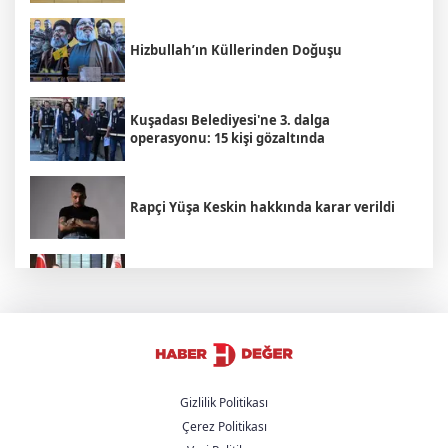
Hizbullah’ın Küllerinden Doğuşu
Kuşadası Belediyesi'ne 3. dalga
operasyonu: 15 kişi gözaltında
Rapçi Yüşa Keskin hakkında karar verildi
Bakan Yumaklı Rumen mevkidaşı ile
görüştü
YENİ Parti, partiye katılan başkan sayısını
açıkladı
Gizlilik Politikası
Çerez Politikası
Trump'tan İran açıklaması: "Savaş çok