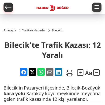
er
Anasayfa
Yurttan Haberler
Bilecik'te
Trafik
Kazası:
Bilecik'te Trafik Kazası: 12
12 Yaralı
Yaralı
Bilecik'in Pazaryeri ilçesinde, Bilecik-Bozüyük
kara yolu
Karaköy köyü mevkiinde meydana
gelen trafik kazasında 12 kişi yaralandı.