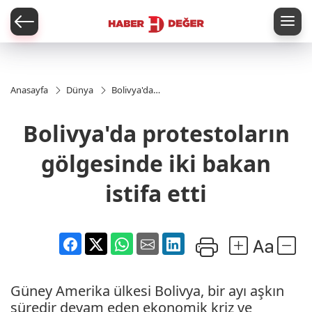
er
Anasayfa
Dünya
Bolivya'da
protestoların
gölgesinde
Bolivya'da protestoların
iki bakan
istifa etti
gölgesinde iki bakan
istifa etti
Güney Amerika ülkesi Bolivya, bir ayı aşkın
süredir devam eden ekonomik kriz ve