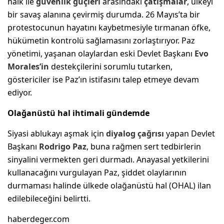
halk ile
güvenlik güçleri
arasındaki
çatışmalar
, ülkeyi
bir savaş alanına çevirmiş durumda. 26 Mayıs’ta bir
protestocunun hayatını kaybetmesiyle tırmanan öfke,
hükümetin kontrolü sağlamasını zorlaştırıyor. Paz
yönetimi, yaşanan olaylardan eski Devlet Başkanı
Evo
Morales’in
destekçilerini sorumlu tutarken,
göstericiler ise Paz’ın istifasını talep etmeye devam
ediyor.
Olağanüstü hal ihtimali gündemde
Siyasi ablukayı aşmak için
diyalog çağrısı
yapan Devlet
Başkanı
Rodrigo Paz
, buna rağmen sert tedbirlerin
sinyalini vermekten geri durmadı. Anayasal yetkilerini
kullanacağını vurgulayan Paz, şiddet olaylarının
durmaması halinde ülkede olağanüstü hal (OHAL) ilan
edilebileceğini belirtti.
haberdeger.com