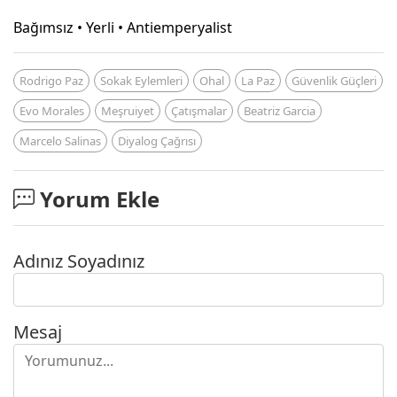
Bağımsız • Yerli • Antiemperyalist
Rodrigo Paz
Sokak Eylemleri
Ohal
La Paz
Güvenlik Güçleri
Evo Morales
Meşruiyet
Çatışmalar
Beatriz Garcia
Marcelo Salinas
Diyalog Çağrısı
Yorum Ekle
Adınız Soyadınız
Mesaj