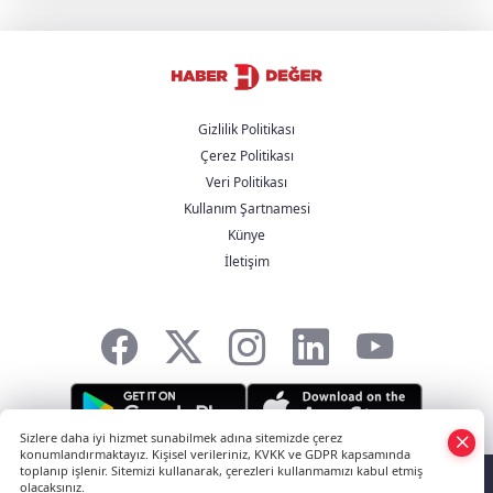
görüştü
Rapçi Yüşa Keskin hakkında karar verildi
Gizlilik Politikası
Çerez Politikası
Cumhurbaşkanı Yardımcısı Yılmaz'dan
Veri Politikası
'Çerçeve Yasa' açıklaması
Kullanım Şartnamesi
Künye
İçişleri Bakanı Mustafa Çiftçi: "Terörsüz
İletişim
Türkiye hedefinden dönüş yoktur"
Sizlere daha iyi hizmet sunabilmek adına sitemizde çerez
konumlandırmaktayız. Kişisel verileriniz, KVKK ve GDPR kapsamında
HABER YAZILIMI
ve TURKTICARET.NET projesidir Copyright© 2006-2026
toplanıp işlenir. Sitemizi kullanarak, çerezleri kullanmamızı kabul etmiş
olacaksınız.
Tüm hakları saklıdır.