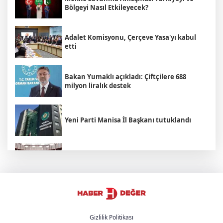
Bölgeyi Nasıl Etkileyecek?
Adalet Komisyonu, Çerçeve Yasa'yı kabul
etti
Bakan Yumaklı açıkladı: Çiftçilere 688
milyon liralık destek
Yeni Parti Manisa İl Başkanı tutuklandı
TBMM "Okul saldırıları" raporu açıklandı:
Okullarda güvenlik seferberliği
Adalet Bakanı Akın Gürlek: "Yaptığınız
yanınıza kar kalmayacak"
Gizlilik Politikası