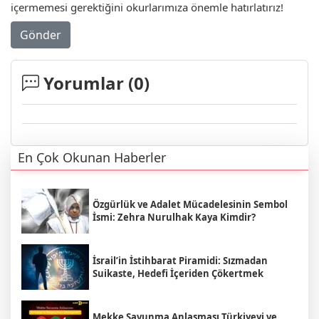
içermemesi gerektiğini okurlarımıza önemle hatırlatırız!
Gönder
Yorumlar (
0
)
En Çok Okunan Haberler
Özgürlük ve Adalet Mücadelesinin Sembol
İsmi: Zehra Nurulhak Kaya Kimdir?
İsrail’in İstihbarat Piramidi: Sızmadan
Suikaste, Hedefi İçeriden Çökertmek
Mekke Savunma Anlaşması Türkiyeyi ve