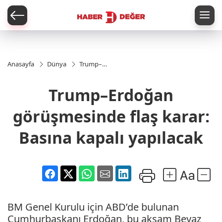
er
Anasayfa
Dünya
Trump–
Erdoğan
görüşmesinde
Trump–Erdoğan
flaş karar:
Basına kapalı
yapılacak
görüşmesinde flaş karar:
Basına kapalı yapılacak
BM Genel Kurulu için ABD’de bulunan
Cumhurbaşkanı Erdoğan, bu akşam Beyaz