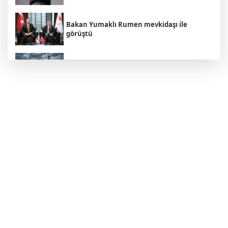
Bakan Yumaklı Rumen mevkidaşı ile
görüştü
Hamamböceği Partisi Zaferi: Hindistan'da
Bir Hakaret Nasıl Siyasi İsyana Dönüştü?
Cumhurbaşkanı Yardımcısı Yılmaz'dan
'Çerçeve Yasa' açıklaması
İçişleri Bakanı Mustafa Çiftçi: "Terörsüz
Türkiye hedefinden dönüş yoktur"
MHP Genel Başkan Yardımcısı'ndan
'Çerçeve Yasa' açıklaması: Önümüzdeki
hafta Meclis'ten geçiyor