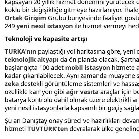
kapsayan 20 yıllık hizmet dönemini yürütecek 
köklü bir değişikliğe gitmeye hazırlanıyor. İhal
Ortak Girişim
Grubu bünyesinde faaliyet göster
249
yeni nesil istasyon
ile hizmet vermeyi hede
Teknoloji ve kapasite artışı
TURKA'nın
paylaştığı yol haritasına göre, yen
teknolojik altyapı
da ön planda olacak. Şartna
başlangıçta 100 adet
mobil istasyon
hizmete a
kadar çıkarılabilecek. Aynı zamanda muayene sü
zeka
destekli görüntüleme sistemleri ve hass
özellikle kamyon gibi
ağır vasıta
araçlar için b
batarya kontrolü dahil olmak üzere elektrikli a
yeni nesil istasyonlarla kapsamlı bir geçiş sağ
Şu an Danıştay onay süreci ve hazırlıkları dev
hizmeti
TÜVTÜRK’ten
devralarak ülke genelin