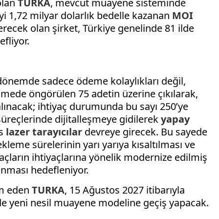
olan
TURKA
, mevcut muayene sisteminde
eyi 1,72 milyar dolarlık bedelle kazanan
MOI
ecek olan şirket, Türkiye genelinde 81 ilde
fliyor.
i dönemde sadece ödeme kolaylıkları değil,
mede öngörülen 75 adetin üzerine çıkılarak,
lınacak; ihtiyaç durumunda bu sayı 250’ye
reçlerinde dijitalleşmeye gidilerek
yapay
as
lazer tarayıcılar
devreye girecek. Bu sayede
ekleme sürelerinin yarı yarıya kısaltılması ve
raçların ihtiyaçlarına yönelik modernize edilmiş
lanması hedefleniyor.
am eden
TURKA
, 15 Ağustos 2027 itibarıyla
de yeni nesil muayene modeline geçiş yapacak.