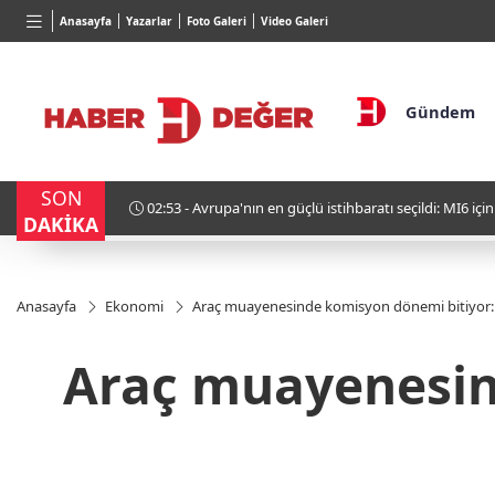
BGN
VND
GAU
Anasayfa
Yazarlar
Foto Galeri
Video Galeri
27,9743
%-0,22
0,0018
%0,22
6.518
Gündem
SON
çildi: MI6 için Türkiye iddiası
02:12 - İsrail İran’a Tek Başı
DAKİKA
Anasayfa
Ekonomi
Araç muayenesinde komisyon dönemi bitiyor: 2
Araç muayenesin