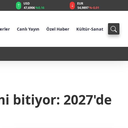
EUR
GBP
54,9897
%-0,01
64,1986
%0,09
erler
Canlı Yayın
Özel Haber
Kültür-Sanat
kan Hegemonyasının Sonbaharı
01:
Harek
bitiyor: 2027'de