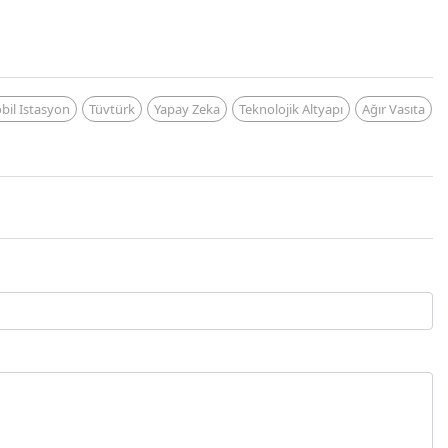
bil Istasyon
Tüvtürk
Yapay Zeka
Teknolojik Altyapı
Ağır Vasıta