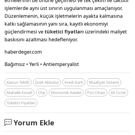
etmelerinin de önüne geçilmesi ve tek çekim ile taksitli
işlemlerde aynı üst sınırın uygulanması amaçlanıyor.
Düzenlemenin, küçük işletmelerin ayakta kalmasına
katkı sağlamasının yanı sıra, kayıtlı ekonomiyi
güçlendirmesi ve
tüketici fiyatları
üzerindeki maliyet
baskısını azaltması hedefleniyor.
haberdeger.com
Bağımsız • Yerli • Antiemperyalist
Kanun Teklifi
İzzet Akbulut
Kredi Kartı
Muafiyet Sistemi
Mahalle Esnafı
Chp
Ekonomik Adalet
Pos Cihazı
Ek Ücret
Tüketici Fiyatları
Yorum Ekle