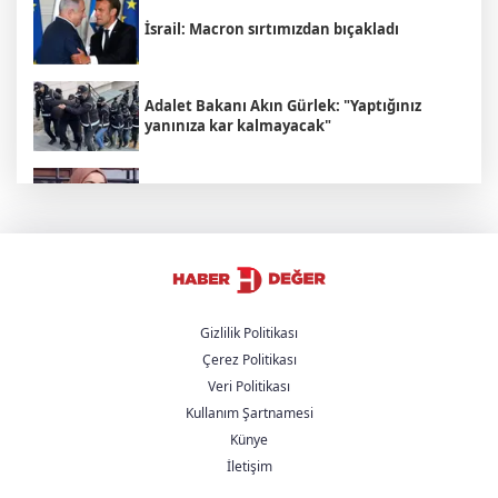
İsrail: Macron sırtımızdan bıçakladı
Adalet Bakanı Akın Gürlek: "Yaptığınız
yanınıza kar kalmayacak"
Rojin Kabaiş'in ailesine yönelik tehdit
şebekesi çökertildi
İran'dan Hürmüz Boğazı açıklaması:
"Boğazın açılması şartlara bağlı"
Gizlilik Politikası
Çerez Politikası
Çanakkale sahilinde savaş mühimmatı
Veri Politikası
bulundu
Kullanım Şartnamesi
Künye
Cumhurbaşkanı Yardımcısı'ndan 'Mekke
Paktı' açıklaması: "NATO'ya alternatif
İletişim
değil"