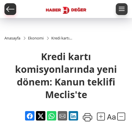
er
Anasayfa
Ekonomi
Kredi kartı
komisyonlarında
yeni dönem:
Kredi kartı
Kanun teklifi
Meclis'te
komisyonlarında yeni
dönem: Kanun teklifi
Meclis'te