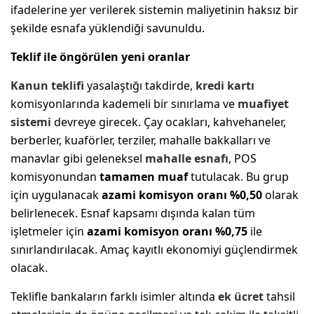
ifadelerine yer verilerek sistemin maliyetinin haksız bir
şekilde esnafa yüklendiği savunuldu.
Teklif ile öngörülen yeni oranlar
Kanun teklifi
yasalaştığı takdirde,
kredi kartı
komisyonlarında kademeli bir sınırlama ve
muafiyet
sistemi
devreye girecek. Çay ocakları, kahvehaneler,
berberler, kuaförler, terziler, mahalle bakkalları ve
manavlar gibi geleneksel
mahalle esnafı
, POS
komisyonundan
tamamen muaf
tutulacak. Bu grup
için uygulanacak
azami komisyon oranı %0,50
olarak
belirlenecek. Esnaf kapsamı dışında kalan tüm
işletmeler için
azami komisyon oranı %0,75
ile
sınırlandırılacak. Amaç kayıtlı ekonomiyi güçlendirmek
olacak.
Teklifle bankaların farklı isimler altında
ek ücret
tahsil