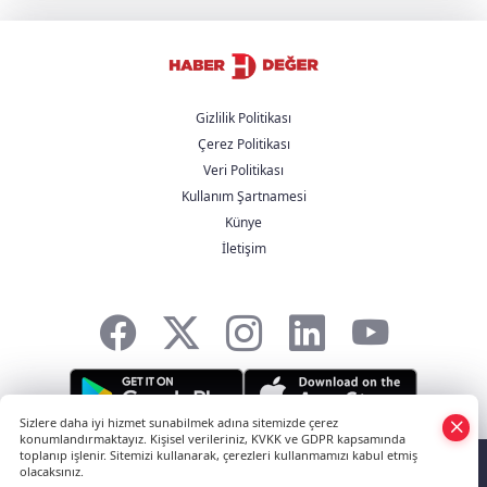
olmadan operasyon hazırlığı
Fransa yangınların sorumlusunu arıyor:
Yüzlerce kişi gözaltında
Gizlilik Politikası
Çerez Politikası
Galatasaray’a transferde çifte darbe!
Veri Politikası
Kullanım Şartnamesi
Künye
Rusya’dan Odesa’ya gece saldırısı: Liman ve
İletişim
enerji tesisleri vuruldu
Sizlere daha iyi hizmet sunabilmek adına sitemizde çerez
konumlandırmaktayız. Kişisel verileriniz, KVKK ve GDPR kapsamında
HABER YAZILIMI
ve TURKTICARET.NET projesidir Copyright© 2006-2026
toplanıp işlenir. Sitemizi kullanarak, çerezleri kullanmamızı kabul etmiş
olacaksınız.
Tüm hakları saklıdır.