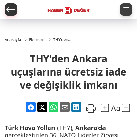
er
Anasayfa
Ekonomi
THY'den
Ankara
uçuşlarına
THY'den Ankara
ücretsiz
iade ve
değişiklik
uçuşlarına ücretsiz iade
imkanı
ve değişiklik imkanı
Türk Hava Yolları
(THY),
Ankara’da
gerçekleştirilen 36. NATO Liderler Zirvesi