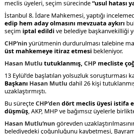
meclis üyeleri, seçim sürecinde
“usul hatası y
İstanbul 8. İdare Mahkemesi, yaptığı incelem
edip hem aday olmasını mevzuata aykırı
bul
seçim
iptal edildi
ve belediye başkanvekilliği ye
CHP’nin
yürütmenin durdurulması talebine mah
üst mahkemeye itiraz etmesi
bekleniyor.
Hasan Mutlu
tutuklanmış,
CHP
mecliste ço
13 Eylül’de başlatılan yolsuzluk soruşturması
Başkanı
Hasan Mutlu
dahil 26 kişi tutuklanmı
uzaklaştırmıştı.
Bu süreçte
CHP’den
dört meclis üyesi istifa 
düşmüş
, AKP, MHP ve bağımsız üyelerle birlikt
Hasan Mutlu’nun
görevden uzaklaştırılmasının
belediyedeki çoğunluğunu kaybetmesi, Bayra