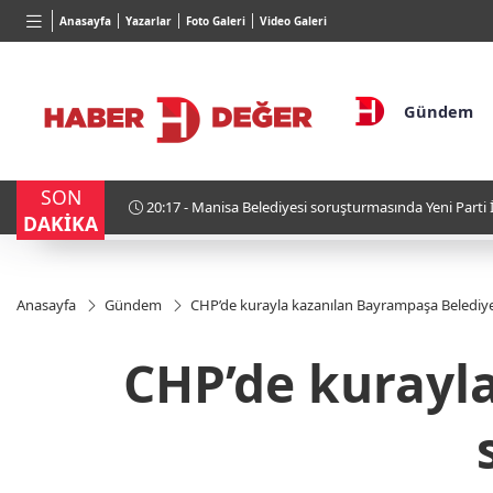
BGN
VND
GAU/T
Anasayfa
Yazarlar
Foto Galeri
Video Galeri
28,0626
%0,37
0,0018
%0,21
6.549,
Gündem
SON
zaltında
20:57 - Dünya Liderleri Donald Trump’ın Tavırlarından 
DAKİKA
Anasayfa
Gündem
CHP’de kurayla kazanılan Bayrampaşa Belediyesi
CHP’de kurayl