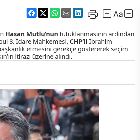
an
Hasan Mutlu’nun
tutuklanmasının ardından
anbul 8. İdare Mahkemesi,
CHP’li
İbrahim
şkanlık etmesini gerekçe göstererek seçim
’ın itirazı üzerine alındı.