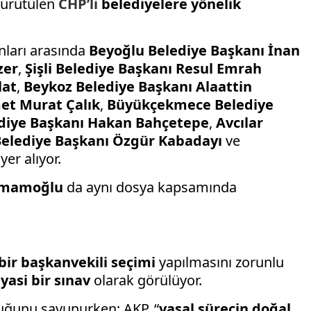
yürütülen
CHP’li
belediyelere yönelik
nları arasında
Beyoğlu Belediye Başkanı İnan
zer
,
Şişli Belediye Başkanı Resul Emrah
lat
,
Beykoz Belediye Başkanı Alaattin
et Murat Çalık
,
Büyükçekmece Belediye
diye Başkanı Hakan Bahçetepe
,
Avcılar
 Belediye Başkanı Özgür Kabadayı
ve
yer alıyor.
İmamoğlu
da aynı dosya kapsamında
bir başkanvekili seçimi
yapılmasını zorunlu
iyasi bir sınav
olarak görülüyor.
duğunu savunurken; AKP, “
yasal sürecin doğal