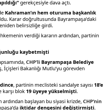
apıldığı”
gerekçesiyle dava açtı.
ede
Kahraman’ın hem oturuma başkanlık
du. Karar doğrultusunda Bayrampaşa’daki
niden belirsizliğe girdi.
kemenin verdiği kararın ardından, partinin
ğunluğu kaybetmişti
 kapsamında,
CHP’li
Bayrampaşa Belediye
ş, İçişleri Bakanlığı Mutlu’yu görevden
edince
, partinin meclisteki sandalye sayısı
18’e
e karşı blok
19 üyeye yükselmişti
.
 ardından başlayan bu siyasi krizde,
CHP’nin
mpaşa’da
iktidar dengesini değiştirmişti
.