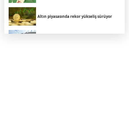
Altın piyasasında rekor yükseliş sürüyor
Ünlülere yönelik soruşturmada skandal
sonrası Koray Beşli yeniden gözaltına alındı
'Çerçeve Yasa' Kanun Teklifinin kapsamı
ortaya çıktı
Azerbaycan Cumhurbaşkanı Müşavirin'den
sert tepki: "Türk-Azerbaycan ilişkilerini
baltalayanlar haindir"
Firari FETÖ’cü Pilot Karatepe’nin ifadesi
ortaya çıktı: "Görevimiz Cumhurbaşkanını
alıp götürmekti"