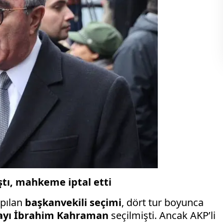
tı, mahkeme iptal etti
apılan
başkanvekili seçimi
, dört tur boyunca
yı İbrahim Kahraman
seçilmişti. Ancak AKP’li