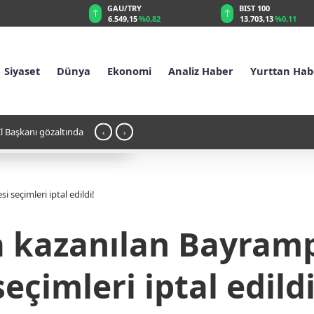
RY
BIST 100
USD
15
%0,82
13.703,13
%0,11
47,5755
%0,05
Siyaset
Dünya
Ekonomi
Analiz Haber
Yurttan Hab
Bıktı
20:36 - Bilimin Üstünü Örttüğü Korkunç G
‹
›
Yapıldı?
 seçimleri iptal edildi!
a kazanılan Bayramp
seçimleri iptal edildi