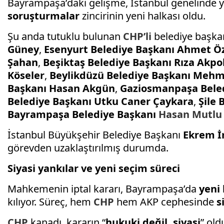
Bayrampaşa’daki gelişme, İstanbul genelinde 
soruşturmalar
zincirinin yeni halkası oldu.
Şu anda tutuklu bulunan
CHP’li
belediye başka
Güney
,
Esenyurt Belediye Başkanı Ahmet Ö
Şahan
,
Beşiktaş Belediye Başkanı Rıza Akpo
Köseler
,
Beylikdüzü Belediye Başkanı Mehm
Başkanı Hasan Akgün
,
Gaziosmanpaşa Bele
Belediye Başkanı Utku Caner Çaykara
,
Şile
Bayrampaşa Belediye Başkanı
Hasan Mutlu
İstanbul Büyükşehir Belediye Başkanı
Ekrem 
görevden uzaklaştırılmış durumda.
Siyasi yankılar ve yeni seçim süreci
Mahkemenin iptal kararı, Bayrampaşa’da
yeni 
kılıyor. Süreç, hem
CHP
hem AKP cephesinde
s
CHP
kanadı, kararın “
hukuki değil, siyasi
” ol