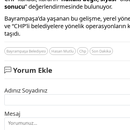
sonucu
” değerlendirmesinde bulunuyor.
Bayrampaşa’da yaşanan bu gelişme, yerel yön
ve “CHP’li belediyelere yönelik operasyonları
taşıdı.
Bayrampaşa Belediyesi
Hasan Mutlu
Chp
Son Dakika
Yorum Ekle
Adınız Soyadınız
Mesaj