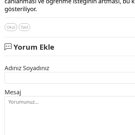
canlanması ve öğrenme isteğinin artması, bu kı
gösteriliyor.
Okul
Tatil
Yorum Ekle
Adınız Soyadınız
Mesaj