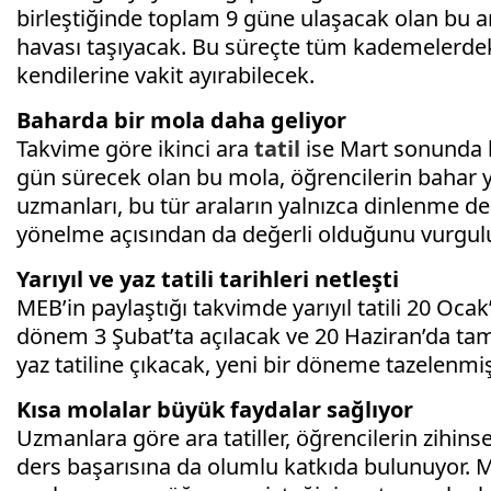
birleştiğinde toplam 9 güne ulaşacak olan bu ara,
havası taşıyacak. Bu süreçte tüm kademelerdek
kendilerine vakit ayırabilecek.
Baharda bir mola daha geliyor
Takvime göre ikinci ara
tatil
ise Mart sonunda b
gün sürecek olan bu mola, öğrencilerin bahar 
uzmanları, bu tür araların yalnızca dinlenme değ
yönelme açısından da değerli olduğunu vurgul
Yarıyıl ve yaz tatili tarihleri netleşti
MEB’in paylaştığı takvimde yarıyıl tatili 20 Oca
dönem 3 Şubat’ta açılacak ve 20 Haziran’da ta
yaz tatiline çıkacak, yeni bir döneme tazelenmiş
Kısa molalar büyük faydalar sağlıyor
Uzmanlara göre ara tatiller, öğrencilerin zihin
ders başarısına da olumlu katkıda bulunuyor. 