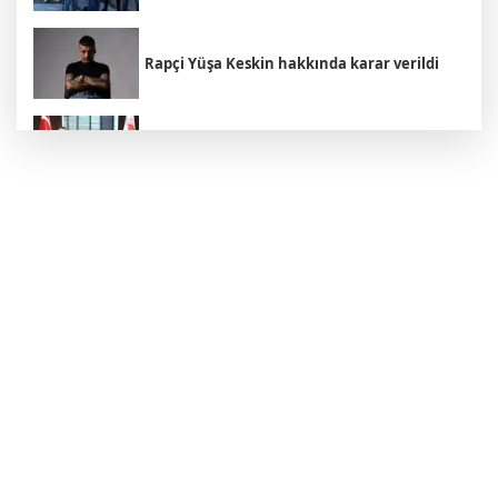
Rapçi Yüşa Keskin hakkında karar verildi
Bakan Yumaklı Rumen mevkidaşı ile
görüştü
YENİ Parti, partiye katılan başkan sayısını
açıkladı
Trump'tan İran açıklaması: "Savaş çok
yakında bitecek"
Avcılar Belediyesi soruşturmasında 12
şüpheli adliyede