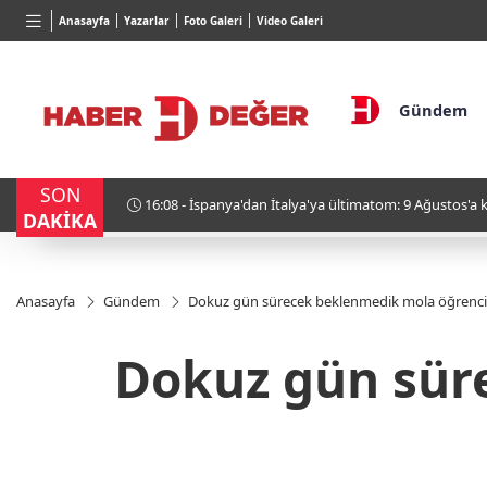
TND
BGN
VND
Anasayfa
Yazarlar
Foto Galeri
Video Galeri
16,2408
%0,00
27,9743
%-0,22
0,0018
Gündem
SON
dar süre verildi
15:55 - Burdur ve Salda göllerinde tehlike ç
DAKİKA
Anasayfa
Gündem
Dokuz gün sürecek beklenmedik mola öğrencile
Dokuz gün sür