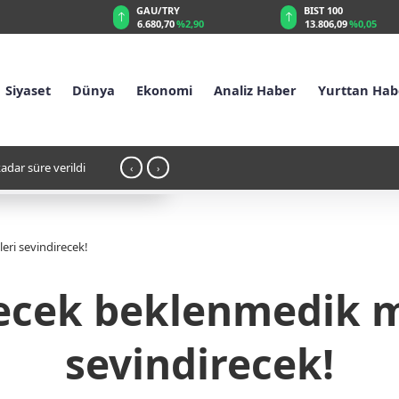
GAU/TRY
BIST 100
%0,45
6.680,70
%2,90
13.806,09
%0,05
Siyaset
Dünya
Ekonomi
Analiz Haber
Yurttan Hab
anı: Sular çekiliyor
15:32 - TBMM', "Suça Sürükle
‹
›
kabul etti
ri sevindirecek!
ecek beklenmedik mo
sevindirecek!