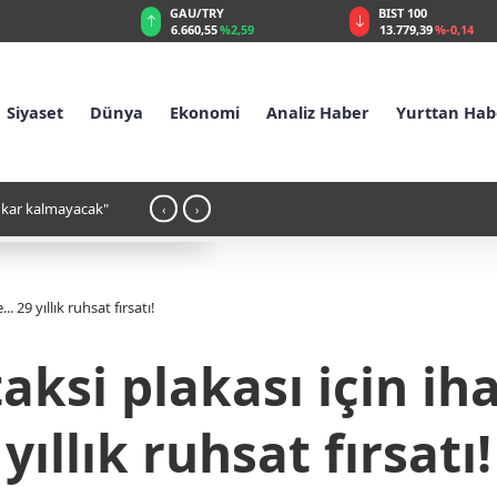
GAU/TRY
BIST 100
%0,32
6.660,55
%2,59
13.779,39
%-0,14
Siyaset
Dünya
Ekonomi
Analiz Haber
Yurttan Hab
a kar kalmayacak"
17:37 - Çanakkale sahilinde savaş mühi
‹
›
. 29 yıllık ruhsat fırsatı!
aksi plakası için iha
yıllık ruhsat fırsatı!