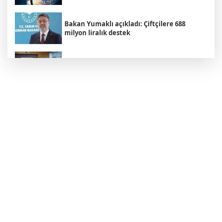
Bakan Yumaklı açıkladı: Çiftçilere 688
milyon liralık destek
Adalet Komisyonu, Çerçeve Yasa'yı kabul
etti
Yeni Parti Manisa İl Başkanı tutuklandı
TBMM "Okul saldırıları" raporu açıklandı:
Okullarda güvenlik seferberliği
Rojin Kabaiş'in ailesine yönelik tehdit
şebekesi çökertildi