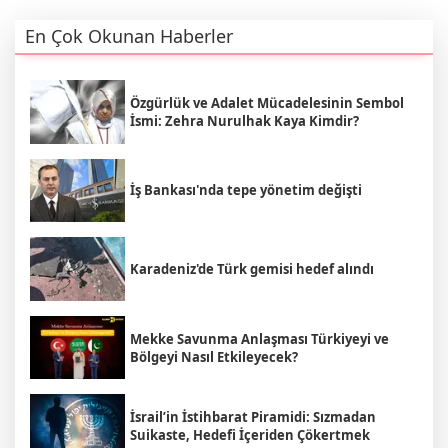
En Çok Okunan Haberler
Özgürlük ve Adalet Mücadelesinin Sembol
İsmi: Zehra Nurulhak Kaya Kimdir?
İş Bankası'nda tepe yönetim değişti
Karadeniz'de Türk gemisi hedef alındı
Mekke Savunma Anlaşması Türkiyeyi ve
Bölgeyi Nasıl Etkileyecek?
İsrail’in İstihbarat Piramidi: Sızmadan
Suikaste, Hedefi İçeriden Çökertmek