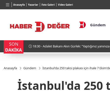
TND
BGN
VND
Anasayfa
Yazarlar
Foto Galeri
Video Galeri
16,3788
%0,90
27,9743
%-0,22
0,0018
Gündem
SON
18:30 - Adalet Bakanı Akın Gürlek: "Yaptığınız yanınız
DAKİKA
Anasayfa
Gündem
İstanbul'da 250 taksi plakası için ihale 7 Ekim'de..
İstanbul'da 250 t