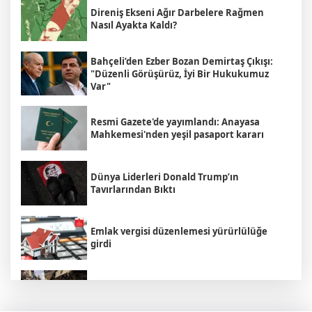
Direniş Ekseni Ağır Darbelere Rağmen
Nasıl Ayakta Kaldı?
Bahçeli’den Ezber Bozan Demirtaş Çıkışı:
"Düzenli Görüşürüz, İyi Bir Hukukumuz
Var"
Resmi Gazete'de yayımlandı: Anayasa
Mahkemesi'nden yeşil pasaport kararı
Dünya Liderleri Donald Trump’ın
Tavırlarından Bıktı
Emlak vergisi düzenlemesi yürürlülüğe
girdi
İsrail Seçimleri Hakkında Bilmeniz Gereken
5 Şey