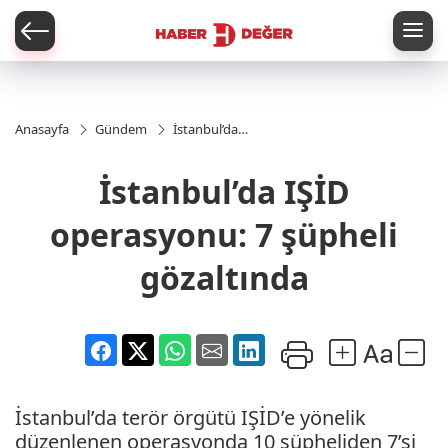
er
Anasayfa
Gündem
İstanbul’da
IŞİD
operasyonu:
İstanbul’da IŞİD
7 şüpheli
gözaltında
operasyonu: 7 şüpheli
gözaltında
İstanbul’da terör örgütü IŞİD’e yönelik
düzenlenen operasyonda 10 şüpheliden 7’si