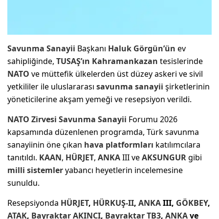
Savunma Sanayii
Başkanı
Haluk Görgün’ün
ev
sahipliğinde,
TUSAŞ’ın
Kahramankazan
tesislerinde
NATO
ve müttefik ülkelerden üst düzey askeri ve sivil
yetkililer ile uluslararası
savunma sanayii
şirketlerinin
yöneticilerine akşam yemeği ve resepsiyon verildi.
NATO
Zirvesi
Savunma Sanayii
Forumu 2026
kapsamında düzenlenen programda, Türk savunma
sanayiinin öne çıkan
hava platformları
katılımcılara
tanıtıldı.
KAAN
,
HÜRJET
,
ANKA
III ve
AKSUNGUR
gibi
milli sistemler
yabancı heyetlerin incelemesine
sunuldu.
Resepsiyonda
HÜRJET
,
HÜRKUŞ-II
,
ANKA
III,
GÖKBEY
,
ATAK
,
Bayraktar AKINCI
,
Bayraktar TB3
,
ANKA
ve