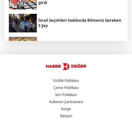
girdi
İsrail Seçimleri Hakkında Bilmeniz Gereken
5 Şey
Cumhurbaşkanı Erdoğan suç duyurusunda
bulundu
Hamamböceği Partisi Zaferi: Hindistan'da
Bir Hakaret Nasıl Siyasi İsyana Dönüştü?
Gizlilik Politikası
Çerez Politikası
Cumhurbaşkanı Yardımcısı Yılmaz'dan
Veri Politikası
'Çerçeve Yasa' açıklaması
Kullanım Şartnamesi
Künye
AK Parti, Üsküdar Belediye seçimlerine
İletişim
itiraz edecek