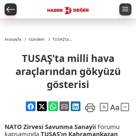
er
Anasayfa
Gündem
TUSAŞ’ta
milli hava
araçlarından
TUSAŞ’ta milli hava
gökyüzü
gösterisi
araçlarından gökyüzü
gösterisi
NATO
Zirvesi
Savunma Sanayii
Forumu
kapsamında
TUSAŞ’ın
Kahramankazan