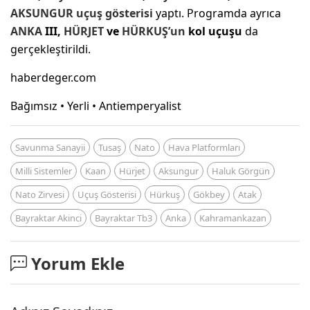
AKSUNGUR
uçuş gösterisi
yaptı. Programda ayrıca
ANKA
III,
HÜRJET
ve
HÜRKUŞ’un
kol uçuşu
da
gerçekleştirildi.
haberdeger.com
Bağımsız • Yerli • Antiemperyalist
Savunma Sanayii
Tusaş
Nato
Hava Platformları
Milli Sistemler
Kaan
Hürjet
Aksungur
Haluk Görgün
Nato Zirvesi
Uçuş Gösterisi
Hürkuş
Gökbey
Atak
Bayraktar Akinci
Bayraktar Tb3
Anka
Kahramankazan
Yorum Ekle