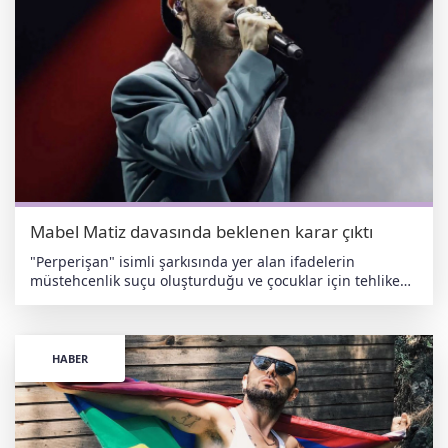
Mabel Matiz davasında beklenen karar çıktı
"Perperişan" isimli şarkısında yer alan ifadelerin
müstehcenlik suçu oluşturduğu ve çocuklar için tehlike
arz ettiği gerekçesiyle yapılan şikayet üzerine açılan dava
karara bağlandı. İstanbul Cumhuriyet Başsavcılığı
tarafından hazırlanan iddianame kapsamında, sanatçı
hakkında 3 yıla kadar hapis cezası talep ediliyordu.
HABER
Savunmada evrensel anlatı vurgusu Davanın önceki
süreçlerinde hakim karşısına çıkan sanatçı Fatih Karaca
(Mabel Matiz), söz konusu parçanın belirli bir cinsiyete
veya ilişki biçimine hitap etmediğini ifade etmişti. Karaca