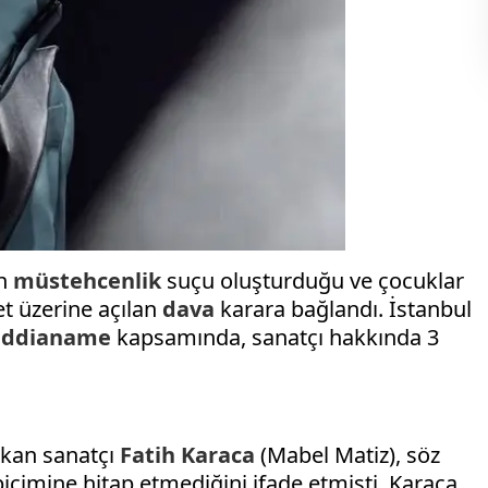
in
müstehcenlik
suçu oluşturduğu ve çocuklar
yet üzerine açılan
dava
karara bağlandı. İstanbul
iddianame
kapsamında, sanatçı hakkında 3
ıkan sanatçı
Fatih Karaca
(Mabel Matiz), söz
 biçimine hitap etmediğini ifade etmişti. Karaca