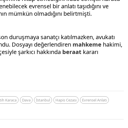
ebilecek evrensel bir anlatı taşıdığını ve
nın mümkün olmadığını belirtmişti.
on duruşmaya sanatçı katılmazken, avukatı
ndu. Dosyayı değerlendiren
mahkeme
hakimi,
çesiyle şarkıcı hakkında
beraat
kararı
tih Karaca
Dava
İstanbul
Hapis Cezası
Evrensel Anlatı