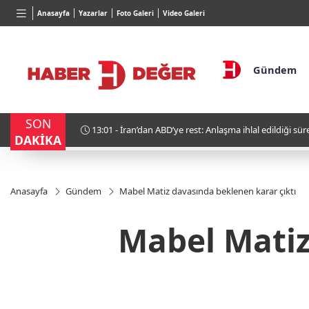
TND
BGN
VND
Anasayfa
Yazarlar
Foto Galeri
Video Galeri
16,3788
%0,90
27,9743
%-0,22
0,0018
Gündem
SON
 Anlaşma ihlal edildiği sürece müzakere yok!
11:15 - Füzeler
DAKİKA
Anasayfa
Gündem
Mabel Matiz davasında beklenen karar çıktı
Mabel Matiz