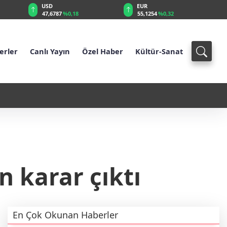
USD
EUR
47,6787
%0,18
55,1254
%0,32
erler
Canlı Yayın
Özel Haber
Kültür-Sanat
1 - İsrail: Macron sırtımızdan bıçakladı
 karar çıktı
En Çok Okunan Haberler