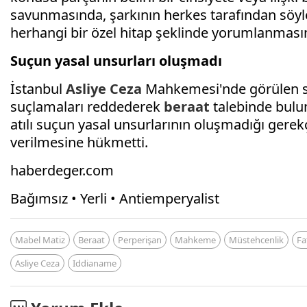
savunmasında, şarkının herkes tarafından söylen
herhangi bir özel hitap şeklinde yorumlanması
Suçun yasal unsurları oluşmadı
İstanbul
Asliye Ceza
Mahkemesi'nde görülen s
suçlamaları reddederek
beraat
talebinde bulu
atılı suçun yasal unsurlarının oluşmadığı gerek
verilmesine hükmetti.
haberdeger.com
Bağımsız • Yerli • Antiemperyalist
Mabel Matiz
Beraat
Perperişan
Mahkeme
Müstehcenlik
Fa
Asliye Ceza
Iddianame