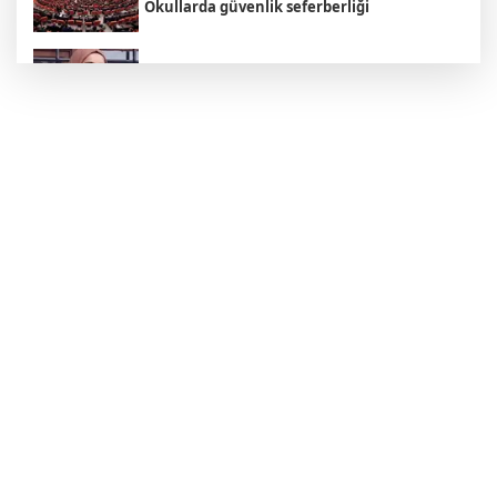
Okullarda güvenlik seferberliği
Rojin Kabaiş'in ailesine yönelik tehdit
şebekesi çökertildi
İran'dan Hürmüz Boğazı açıklaması:
"Boğazın açılması şartlara bağlı"
Çanakkale sahilinde savaş mühimmatı
bulundu
Cumhurbaşkanı Yardımcısı'ndan 'Mekke
Paktı' açıklaması: "NATO'ya alternatif
değil"