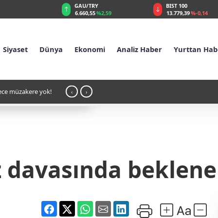
GAU/TRY
BIST 100
%0,32
6.660,55
%2,59
13.779,39
%-0,14
Siyaset
Dünya
Ekonomi
Analiz Haber
Yurttan Hab
in Gölgesinde Hedonizm: Kiyev’in İstihbarat ve Mafya Kulübü
11:0
‹
›
 davasında beklenen