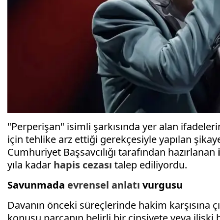
"Perperişan" isimli şarkısında yer alan ifadeler
için tehlike arz ettiği gerekçesiyle yapılan şika
Cumhuriyet Başsavcılığı tarafından hazırlanan
yıla kadar
hapis cezası
talep ediliyordu.
Savunmada
evrensel anlatı
vurgusu
Davanın önceki süreçlerinde hakim karşısına ç
konusu parçanın belirli bir cinsiyete veya ilişki