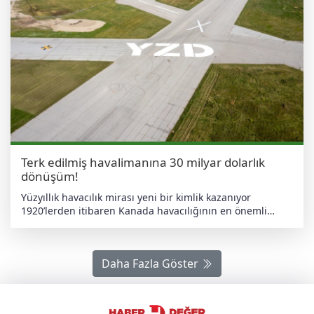
Terk edilmiş havalimanına 30 milyar dolarlık
dönüşüm!
Yüzyıllık havacılık mirası yeni bir kimlik kazanıyor
1920’lerden itibaren Kanada havacılığının en önemli
merkezlerinden biri olan Downsview, savaş uçağı
üretiminden ticari uçak imalatına kadar pek çok kritik
faaliyete ev sahipliği yaptı. De Havilland ve Bombardier
Daha Fazla Göster
gibi şirketlerin üretim üsleri bu alanda yer aldı.
Havalimanının 2024’te tamamen kapanmasıyla birlikte,
Toronto’nun ortasında devasa bir alan boş kaldı. Uzun
süren tartışmaların ardından, alanın kapsamlı bir kentsel