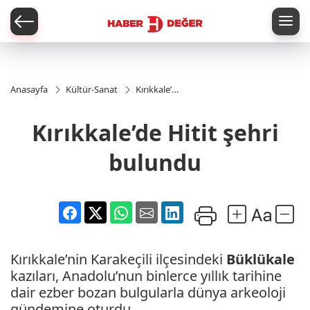
er
Anasayfa
Kültür-Sanat
Kırıkkale’de
Hitit şehri
bulundu
Kırıkkale’de Hitit şehri
bulundu
Kırıkkale’nin Karakeçili ilçesindeki
Büklükale
kazıları, Anadolu’nun binlerce yıllık tarihine
dair ezber bozan bulgularla dünya arkeoloji
gündemine oturdu.