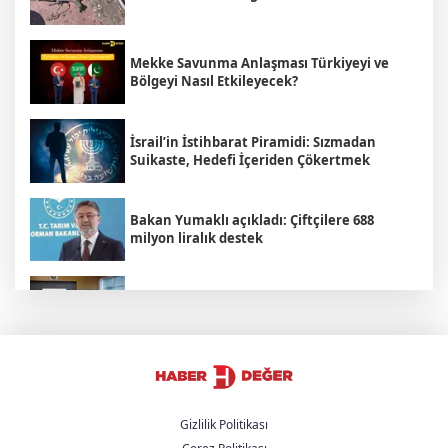
Mekke Savunma Anlaşması Türkiyeyi ve
Bölgeyi Nasıl Etkileyecek?
İsrail’in İstihbarat Piramidi: Sızmadan
Suikaste, Hedefi İçeriden Çökertmek
Bakan Yumaklı açıkladı: Çiftçilere 688
milyon liralık destek
Adalet Komisyonu, Çerçeve Yasa'yı kabul
etti
Yeni Parti Manisa İl Başkanı tutuklandı
Gizlilik Politikası