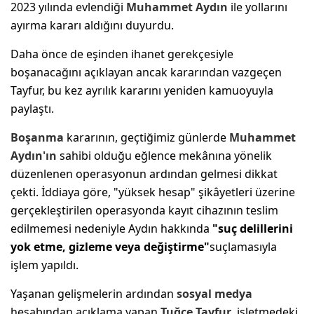
2023 yılında evlendiği
Muhammet Aydın
ile yollarını
ayırma kararı aldığını duyurdu.
Daha önce de eşinden ihanet gerekçesiyle
boşanacağını açıklayan ancak kararından vazgeçen
Tayfur, bu kez ayrılık kararını yeniden kamuoyuyla
paylaştı.
Boşanma
kararının, geçtiğimiz günlerde
Muhammet
Aydın'ın
sahibi olduğu eğlence mekânına yönelik
düzenlenen operasyonun ardından gelmesi dikkat
çekti. İddiaya göre, "yüksek hesap" şikâyetleri üzerine
gerçekleştirilen operasyonda kayıt cihazının teslim
edilmemesi nedeniyle Aydın hakkında
"suç delillerini
yok etme, gizleme veya değiştirme"
suçlamasıyla
işlem yapıldı.
Yaşanan gelişmelerin ardından
sosyal medya
hesabından açıklama yapan
Tuğçe Tayfur
, işletmedeki