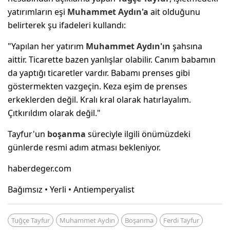
yatırımların eşi
Muhammet Aydın'a
ait olduğunu
belirterek şu ifadeleri kullandı:
"Yapılan her yatırım
Muhammet Aydın'ın
şahsına
aittir. Ticarette bazen yanlışlar olabilir. Canım babamın
da yaptığı ticaretler vardır. Babamı prenses gibi
göstermekten vazgeçin. Keza eşim de prenses
erkeklerden değil. Kralı kral olarak hatırlayalım.
Çıtkırıldım olarak değil."
Tayfur'un
boşanma
süreciyle ilgili önümüzdeki
günlerde resmi adım atması bekleniyor.
haberdeger.com
Bağımsız • Yerli • Antiemperyalist
Tuğçe Tayfur
Muhammet Aydın
Boşanma
Ferdi Tayfur