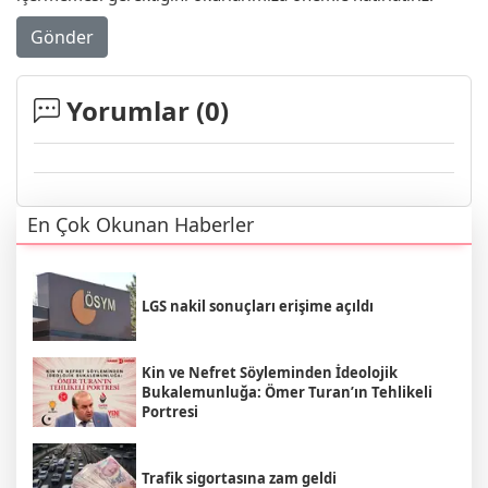
Gönder
Yorumlar (
0
)
En Çok Okunan Haberler
LGS nakil sonuçları erişime açıldı
Kin ve Nefret Söyleminden İdeolojik
Bukalemunluğa: Ömer Turan’ın Tehlikeli
Portresi
Trafik sigortasına zam geldi