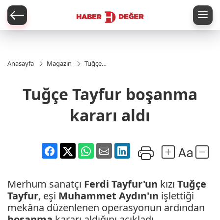
er
Anasayfa
Magazin
Tuğçe
Tayfur
boşanma
Tuğçe Tayfur boşanma
kararı
aldı
kararı aldı
Merhum sanatçı
Ferdi Tayfur'un
kızı
Tuğçe
Tayfur
, eşi
Muhammet Aydın'ın
işlettiği
mekâna düzenlenen operasyonun ardından
boşanma
kararı aldığını açıkladı.