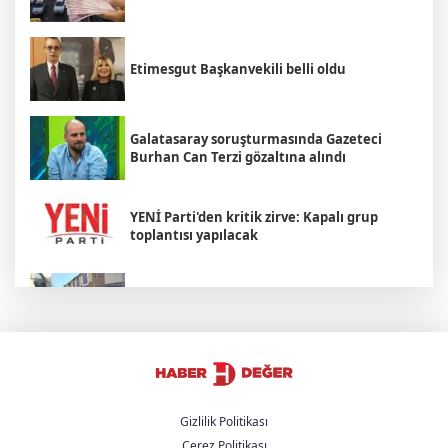
Etimesgut Başkanvekili belli oldu
Galatasaray soruşturmasında Gazeteci
Burhan Can Terzi gözaltına alındı
YENİ Parti'den kritik zirve: Kapalı grup
toplantısı yapılacak
Kolombiya'da 7,1'lik deprem oldu
Cemil Tugay AK Parti'ye mi katılacak?
Gizlilik Politikası
Çerez Politikası