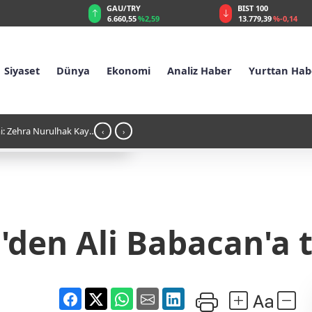
GAU/TRY
BIST 100
%0,32
6.660,55
%2,59
13.779,39
%-0,14
Siyaset
Dünya
Ekonomi
Analiz Haber
Yurttan Hab
i: Zehra Nurulhak Kaya
21:54 - Karadeniz'de Türk gemisi hedef al
‹
›
den Ali Babacan'a t