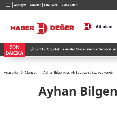
TND
BGN
VND
Anasayfa
Yazarlar
Foto Galeri
Video Galeri
16,3788
%0,90
27,9743
%-0,22
0,0018
Gündem
SON
22:13 - Özgürlük ve Adalet Mücadelesinin Sembol İsm
DAKİKA
Kimdir?
Anasayfa
Manşet
Ayhan Bilgen'den Ali Babacan'a taziye ziyareti
Ayhan Bilgen'