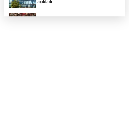
açıkladı
Avustralya harekete geçti: Kuş gribi geri mi
dönüyor?
Trump'tan İran açıklaması: "Savaş çok
yakında bitecek"
Avcılar Belediyesi soruşturmasında 12
şüpheli adliyede
Karadeniz'de Türk gemisi hedef alındı