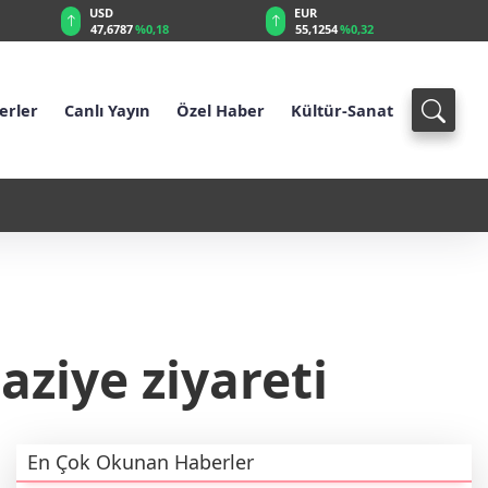
USD
EUR
47,6787
%0,18
55,1254
%0,32
erler
Canlı Yayın
Özel Haber
Kültür-Sanat
ındı
21:26 - İş Bankası'nda tepe y
aziye ziyareti
En Çok Okunan Haberler