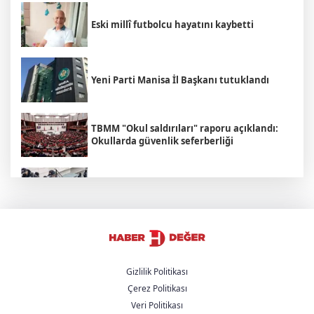
Eski millî futbolcu hayatını kaybetti
Yeni Parti Manisa İl Başkanı tutuklandı
TBMM "Okul saldırıları" raporu açıklandı:
Okullarda güvenlik seferberliği
Adalet Bakanı Akın Gürlek: "Yaptığınız
yanınıza kar kalmayacak"
İran'dan Hürmüz Boğazı açıklaması:
"Boğazın açılması şartlara bağlı"
Gizlilik Politikası
Çerez Politikası
Rojin Kabaiş'in ailesine yönelik tehdit
Veri Politikası
şebekesi çökertildi