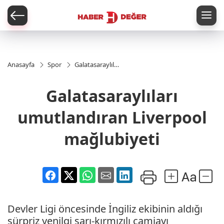
er
Anasayfa
Spor
Galatasaraylıları
umutlandıran
Liverpool
Galatasaraylıları
mağlubiyeti
umutlandıran Liverpool
mağlubiyeti
Devler Ligi öncesinde İngiliz ekibinin aldığı
sürpriz yenilgi sarı-kırmızılı camiayı